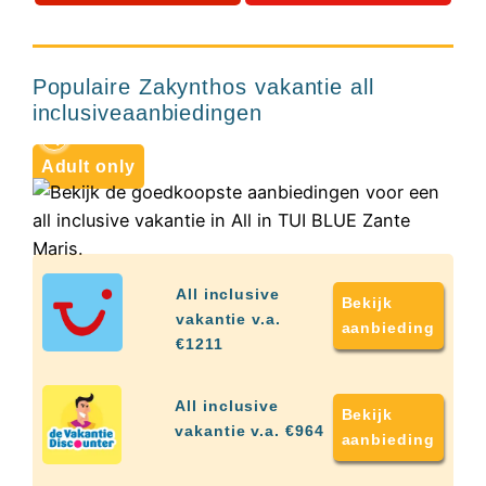
up
kamer
All in TUI BLUE
9+
All
Zante Maris
inclusive
Populaire Zakynthos vakantie all
wellness
Griekenland
hotels
inclusiveaanbiedingen
Alle
all-
Adult only
inclusive
resorts
&
hotels
All inclusive
Bekijk
vakantie v.a.
aanbieding
€1211
All inclusive
Bekijk
vakantie v.a. €964
aanbieding