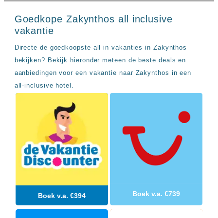
Sal
All
Kaapverdie
inclusive
Goedkope Zakynthos all inclusive
Tenerife
resorts
vakantie
All
Turkije
inclusive
Directe de goedkoopste all in vakanties in Zakynthos
Populaire
bestemmingen
hotels
bekijken? Bekijk hieronder meteen de beste deals en
Long
aanbiedingen voor een vakantie naar Zakynthos in een
Beach
all-inclusive hotel.
Alanya
RIU
Touareg
Servatur
Waikiki
Sindbad
Club
The
Ibiza
TwIIns
Populaire
Boek v.a. €739
Boek v.a. €394
hotelketens
Melia