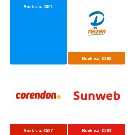
Hotels
Boek v.a. €601
&
Resorts
RIU
TUI
Blue
Populaire
type
hotels
Boek v.a. €368
Adults
only
all
inclusive
resorts
Hotels
met
Italiaans
restaurant
Hotels
met
swim-
Boek v.a. €587
Boek v.a. €561