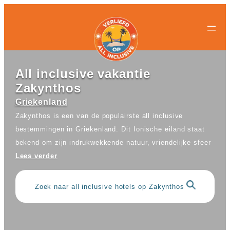
All-
All-
Ga
inclusive
inclusive
naar
bestemmingen
hotels
de
Populaire
Populaire
inhoud
landen
landen
Curacao
All
All inclusive vakantie
Egypte
inclusive
Zakynthos
Griekenland
resorts
Mexico
Egypte
Griekenland
Nederland
All
Zakynthos is een van de populairste all inclusive
Spanje
inclusive
bestemmingen in Griekenland. Dit Ionische eiland staat
Turkije
hotels
Griekenland
bekend om zijn indrukwekkende natuur, vriendelijke sfeer
Populaire
All
Lees verder
bestemmingen
inclusive
Antalya
resorts
Gran
Mexico
Zoek naar all inclusive hotels op Zakynthos
Canaria
All
Hurghada
inclusive
Kreta
hotels
Mallorca
Spanje