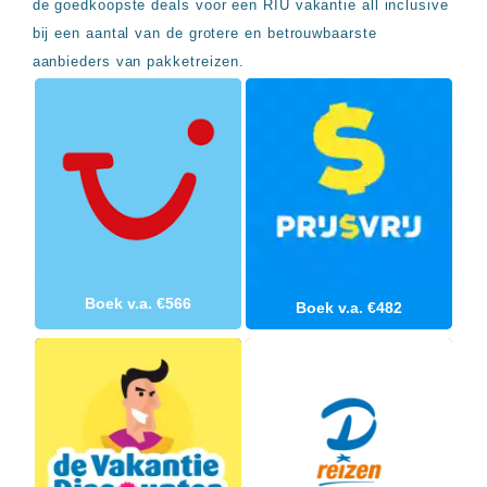
Sal
de goedkoopste deals voor een RIU vakantie all inclusive
All
Kaapverdie
inclusive
bij een aantal van de grotere en betrouwbaarste
Tenerife
resorts
aanbieders van pakketreizen.
All
Turkije
inclusive
Populaire
bestemmingen
hotels
Long
Beach
Alanya
RIU
Touareg
Servatur
Waikiki
Boek v.a. €566
Sindbad
Boek v.a. €482
Club
The
Ibiza
TwIIns
Populaire
hotelketens
Melia