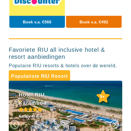
Hotels
&
Resorts
RIU
Boek v.a. €566
Boek v.a. €492
TUI
Blue
Populaire
type
Favoriete RIU all inclusive hotel &
hotels
resort aanbiedingen
Adults
Populaire RIU resorts & hotels over de wereld.
only
all
Populairste RIU Resort
inclusive
resorts
Hotels
Hotel RIU
met
9+
Italiaans
Karamboa
restaurant
Hotels
Kaapverdie
met
swim-