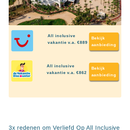
up
kamer
All
inclusive
wellness
hotels
Alle
All inclusive
Bekijk
all-
vakantie v.a. €889
aanbieding
inclusive
resorts
&
hotels
All inclusive
Bekijk
vakantie v.a. €862
aanbieding
3x redenen om Verliefd Op All Inclusive