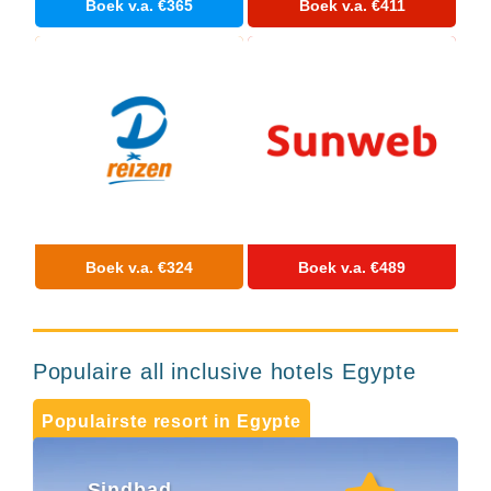
Boek v.a. €365
Boek v.a. €411
Hotels
&
Resorts
RIU
TUI
Blue
Populaire
type
hotels
Adults
only
Boek v.a. €324
Boek v.a. €489
all
inclusive
resorts
Hotels
met
Populaire all inclusive hotels Egypte
Italiaans
restaurant
Populairste resort in Egypte
Hotels
met
swim-
Sindbad