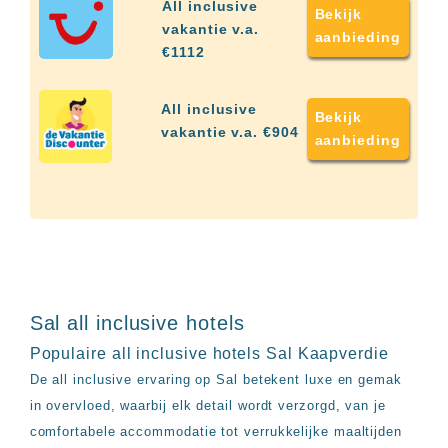
up
All inclusive
Bekijk
kamer
vakantie v.a.
aanbieding
All
€1112
inclusive
wellness
hotels
All inclusive
Bekijk
Alle
vakantie v.a. €904
aanbieding
all-
inclusive
resorts
&
hotels
Sal all inclusive hotels
Populaire all inclusive hotels Sal Kaapverdie
De all inclusive ervaring op Sal betekent luxe en gemak
in overvloed, waarbij elk detail wordt verzorgd, van je
comfortabele accommodatie tot verrukkelijke maaltijden