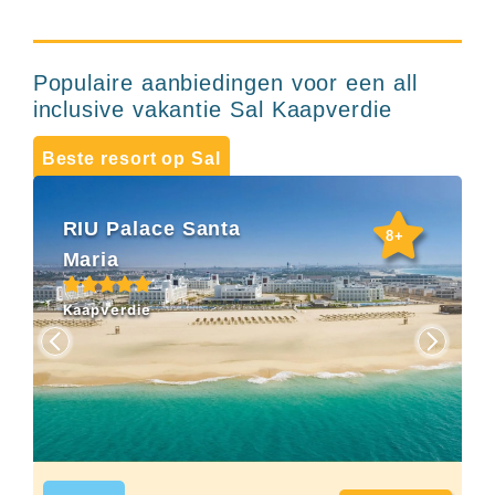
Hotels
&
Resorts
RIU
Populaire aanbiedingen voor een all
TUI
inclusive vakantie Sal Kaapverdie
Blue
Populaire
Beste resort op Sal
type
hotels
RIU Palace Santa
Adults
8+
only
Maria
all
inclusive
Kaapverdie
resorts
Hotels
met
Italiaans
restaurant
Hotels
met
swim-