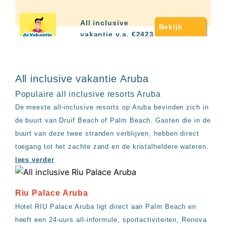
up
kamer
All
All inclusive
Bekijk
inclusive
vakantie v.a. €2423
aanbieding
wellness
hotels
Alle
all-
All inclusive vakantie Aruba
inclusive
resorts
Populaire all inclusive resorts Aruba
&
De meeste all-inclusive resorts op Aruba bevinden zich in
hotels
de buurt van Druif Beach of Palm Beach. Gasten die in de
buurt van deze twee stranden verblijven, hebben direct
toegang tot het zachte zand en de kristalheldere wateren.
lees verder
Riu Palace Aruba
Hotel RIU Palace Aruba ligt direct aan Palm Beach en
heeft een 24-uurs all-informule, sportactiviteiten, Renova