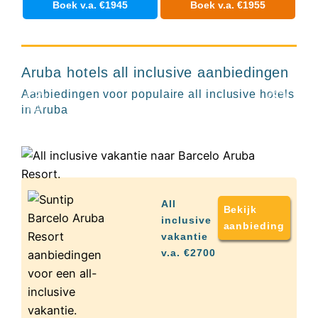
Boek v.a. €1945
Boek v.a. €1955
Hotels
&
Barcelo Aruba
8+
Resorts
Resort
RIU
TUI
Aruba hotels all inclusive aanbiedingen
Blue
Aruba
Aanbiedingen voor populaire all inclusive hotels
Populaire
in Aruba
type
hotels
Adults
only
all
inclusive
All
resorts
Bekijk
Hotels
inclusive
aanbieding
met
vakantie
Italiaans
v.a. €2700
restaurant
Hotels
met
swim-