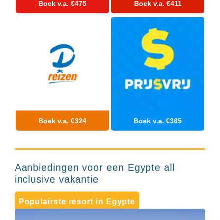
Boek v.a. €475
Boek v.a. €411
Hotels
&
Resorts
RIU
TUI
Blue
Populaire
type
hotels
Adults
only
Boek v.a. €324
Boek v.a. €365
all
inclusive
resorts
Hotels
met
Aanbiedingen voor een Egypte all
Italiaans
inclusive vakantie
restaurant
Hotels
met
Populairste resort in Egypte
swim-