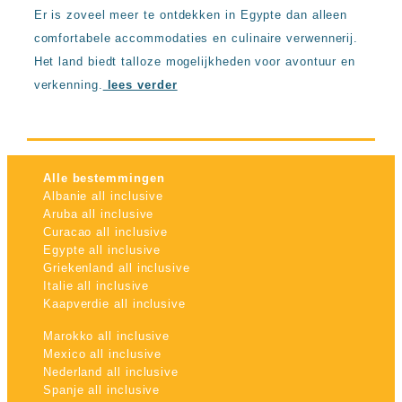
Er is zoveel meer te ontdekken in Egypte dan alleen
comfortabele accommodaties en culinaire verwennerij.
Het land biedt talloze mogelijkheden voor avontuur en
verkenning.
lees verder
Alle bestemmingen
Albanie all inclusive
Aruba all inclusive
Curacao all inclusive
Egypte all inclusive
Griekenland all inclusive
Italie all inclusive
Kaapverdie all inclusive
Marokko all inclusive
Mexico all inclusive
Nederland all inclusive
Spanje all inclusive