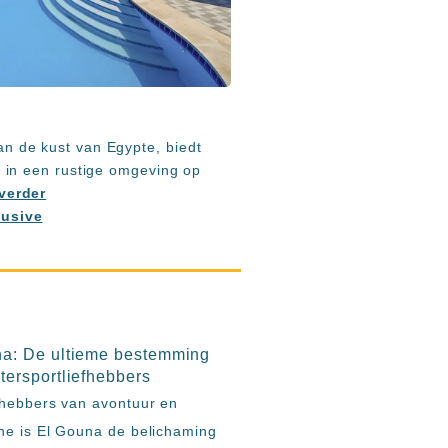
an de kust van Egypte, biedt
ng in een rustige omgeving op
verder
lusive
na: De ultieme bestemming
tersportliefhebbers
fhebbers van avontuur en
ne is El Gouna de belichaming