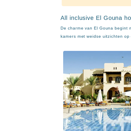
resorts
Hotels
met
All inclusive El Gouna ho
Italiaans
De charme van El Gouna begint m
restaurant
Hotels
kamers met weidse uitzichten op
met
swim-
up
kamer
All
inclusive
wellness
hotels
Alle
all-
inclusive
resorts
&
hotels