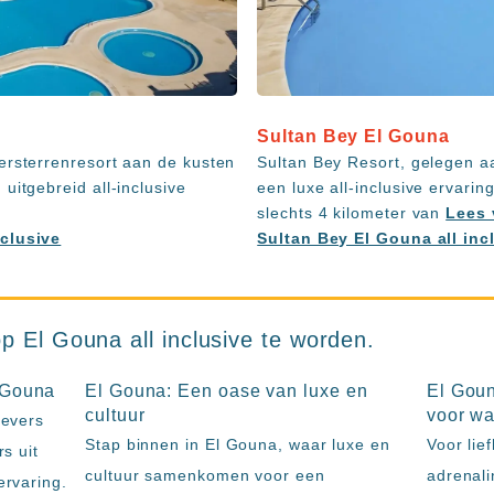
Sultan Bey El Gouna
ersterrenresort aan de kusten
Sultan Bey Resort, gelegen a
uitgebreid all-inclusive
een luxe all-inclusive ervari
slechts 4 kilometer van
Lees 
nclusive
Sultan Bey El Gouna all inc
p El Gouna all inclusive te worden.
 Gouna
El Gouna: Een oase van luxe en
El Gou
cultuur
voor wa
oevers
Stap binnen in El Gouna, waar luxe en
Voor lie
s uit
cultuur samenkomen voor een
adrenali
ervaring.