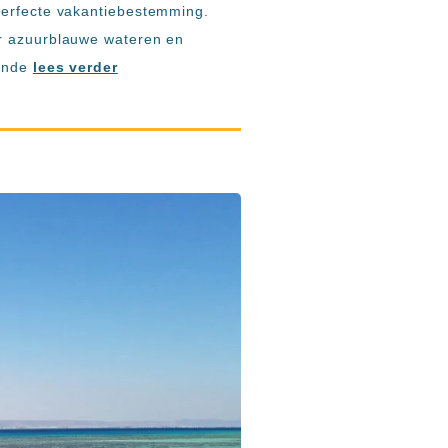
perfecte vakantiebestemming.
r azuurblauwe wateren en
sende
lees verder