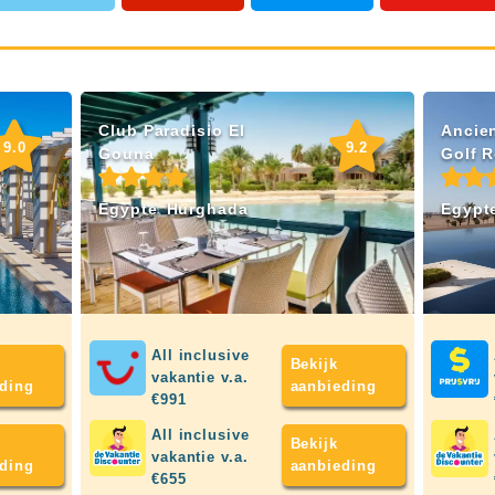
Club Paradisio El
Ancie
9.2
9.0
Gouna
Golf R
Egypte
Hurghada
Egypt
All inclusive
Bekijk
vakantie v.a.
aanbieding
ding
€991
All inclusive
Bekijk
vakantie v.a.
aanbieding
ding
€655