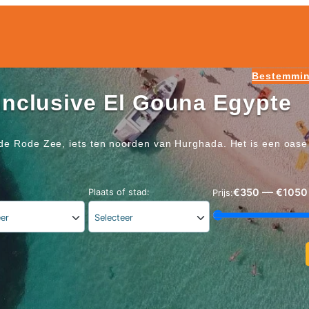
Bestemmi
l inclusive El Gouna Egypte
n de Rode Zee, iets ten noorden van Hurghada. Het is een oas
—
€350
€1050
Plaats of stad:
Prijs:
eer
Selecteer