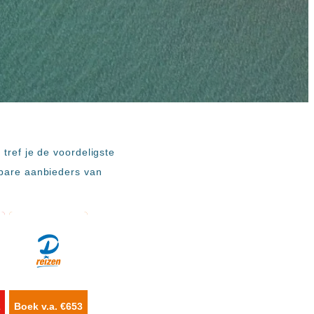
tref je de voordeligste
wbare aanbieders van
2
Boek v.a. €653