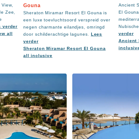
 View,
Ancient 
Gouna
de Zee,
El Gouna
Sheraton Miramar Resort El Gouna is
e
mediterra
een luxe toevluchtsoord verspreid over
 verder
Nubische
negen charmante eilandjes, omringd
ew all
verder
door schilderachtige lagunes.
Lees
Ancient 
verder
inclusiv
Sheraton Miramar Resort El Gouna
all inclusive