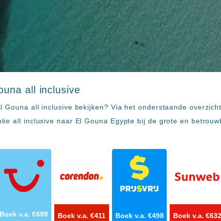
una all inclusive
 Gouna all inclusive bekijken? Via het onderstaande overzicht 
ie all inclusive naar El Gouna Egypte bij de grote en betrou
Boek v.a. €699
Boek v.a. €411
Boek v.a. €498
Boek v.a. €63