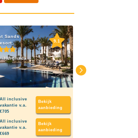
nt Sands
9.1
esort
e
Hurghada
All inclusive
Bekijk
vakantie v.a.
aanbieding
€705
All inclusive
Bekijk
vakantie v.a.
aanbieding
€669