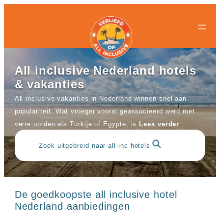
All-
All-
Ga
inclusive
inclusive
naar
bestemmingen
hotels
de
Populaire
Populaire
inhoud
landen
landen
Curacao
All
All inclusive Nederland hotels
Egypte
inclusive
& vakanties
Griekenland
resorts
Mexico
Egypte
All inclusive vakanties in Nederland winnen snel aan
Nederland
All
populariteit. Wat vroeger vooral geassocieerd werd met
Spanje
inclusive
verre oorden als Turkije of Egypte, is
Lees verder
Turkije
hotels
Griekenland
Populaire
All
Zoek uitgebreid naar all-inc hotels
bestemmingen
inclusive
Antalya
resorts
Gran
Mexico
Canaria
All
Hurghada
De goedkoopste all inclusive hotel
inclusive
Kreta
hotels
Nederland aanbiedingen
Mallorca
Spanje