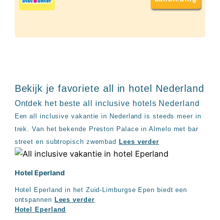
up
kamer
All
inclusive
wellness
hotels
Alle
all-
inclusive
Bekijk je favoriete all in hotel Nederland
resorts
&
Ontdek het beste all inclusive hotels Nederland
hotels
Een all inclusive vakantie in Nederland is steeds meer in
trek. Van het bekende Preston Palace in Almelo met bar
street en subtropisch zwembad
Lees verder
Hotel Eperland
Hotel Eperland in het Zuid-Limburgse Epen biedt een
ontspannen
Lees verder
Hotel Eperland