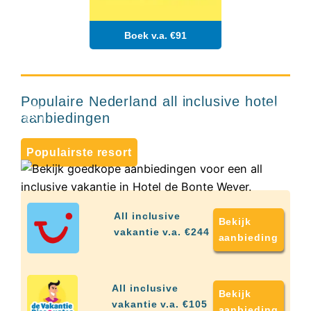
Hotels
&
Boek v.a. €91
Resorts
Hotel de Bonte
8+
RIU
Wever
TUI
Blue
Nederland
Populaire Nederland all inclusive hotel
Populaire
type
aanbiedingen
hotels
Adults
Populairste resort
only
all
inclusive
resorts
Hotels
All inclusive
Bekijk
met
vakantie v.a. €244
aanbieding
Italiaans
restaurant
Hotels
met
All inclusive
Bekijk
swim-
vakantie v.a. €105
aanbieding