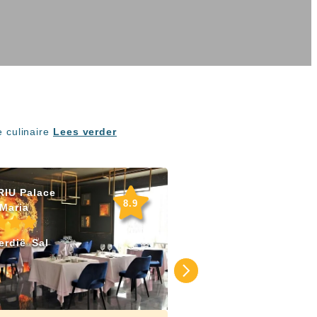
e culinaire
Lees verder
RIU Palace
8.9
 Maria
erdië
Sal