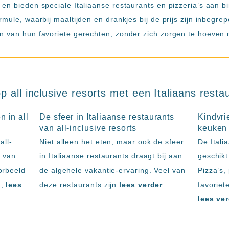
en bieden speciale Italiaanse restaurants en pizzeria’s aan bi
rmule, waarbij maaltijden en drankjes bij de prijs zijn inbegr
n van hun favoriete gerechten, zonder zich zorgen te hoeven 
p all inclusive resorts met een Italiaans resta
n in all
De sfeer in Italiaanse restaurants
Kindvri
van all-inclusive resorts
keuken
all-
Niet alleen het eten, maar ook de sfeer
De Itali
n van
in Italiaanse restaurants draagt bij aan
geschikt
orbeeld
de algehele vakantie-ervaring. Veel van
Pizza’s,
a,
lees
deze restaurants zijn
lees verder
favoriet
lees ve