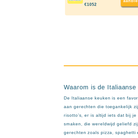
aanbie
Ibiza
€1052
TwIIns
Populaire
hotelketens
Melia
Hotels
&
Resorts
RIU
TUI
Blue
Waarom is de Italiaanse 
Populaire
type
De Italiaanse keuken is een favor
hotels
aan gerechten die toegankelijk zij
Adults
risotto’s, er is altijd iets dat b
only
smaken, die wereldwijd geliefd zi
all
gerechten zoals pizza, spaghetti e
inclusive