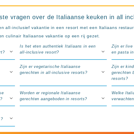
ste vragen over de Italiaanse keuken in all in
all-inclusief vakantie in een resort met een Italiaans restau
 culinair Italiaanse vakantie op een rij gezet.
Is het eten authentiek Italiaans in een
Zijn er liv
rt?
all-inclusive resort?
en pasta in
Zijn er vegetarische Italiaanse
Zijn er kin
gerechten in all-inclusive resorts?
gerechten b
resorts?
se
Worden er regionale Italiaanse
Welke Ital
t?
gerechten aangeboden in resorts?
verwachten 
s?