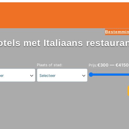
Bestemmi
otels met Italiaans restaura
—
€300
€4150
Plaats of stad:
Prijs:
eer
Selecteer