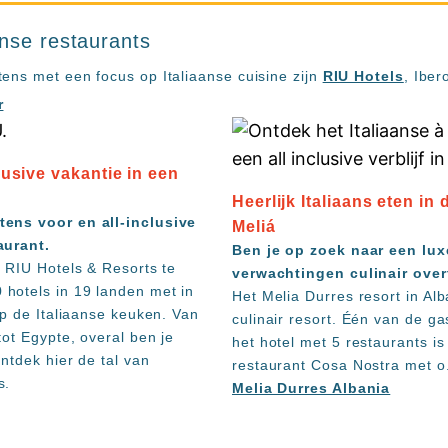
anse restaurants
ens met een focus op Italiaanse cuisine zijn
RIU Hotels
, Iber
r
lusive vakantie in een
Heerlijk Italiaans eten in
tens voor en all-inclusive
Meliá
aurant.
Ben je op zoek naar een lux
e RIU Hotels & Resorts te
verwachtingen culinair over
hotels in 19 landen met in
Het Melia Durres resort in Alb
op de Italiaanse keuken. Van
culinair resort. Één van de g
ot Egypte, overal ben je
het hotel met 5 restaurants is
ntdek hier de tal van
restaurant Cosa Nostra met o
s.
Melia Durres Albania