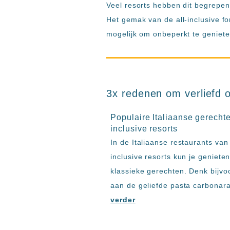
resorts
Veel resorts hebben dit begrepen 
Hotels
Het gemak van de all-inclusive fo
met
mogelijk om onbeperkt te geniete
Italiaans
restaurant
Hotels
met
swim-
3x redenen om verliefd o
up
kamer
Populaire Italiaanse gerechte
All
inclusive resorts
inclusive
In de Italiaanse restaurants van 
wellness
inclusive resorts kun je geniete
hotels
Alle
klassieke gerechten. Denk bijvo
all-
aan de geliefde pasta carbonar
inclusive
verder
resorts
&
hotels