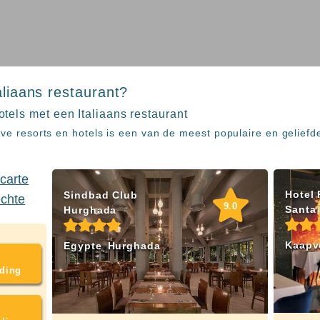
taliaans restaurant?
otels met een Italiaans restaurant
9.1
sive resorts en hotels is een van de meest populaire en geliefd
Hotel 
Sindbad Club
9.0
Santa
Hurghada
Kaapv
Egypte
Hurghada
ding