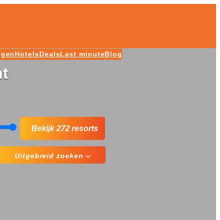
ngen
Hotels
Deals
Last minute
Blog
nt
Bekijk 272 resorts
Uitgebreid zoeken