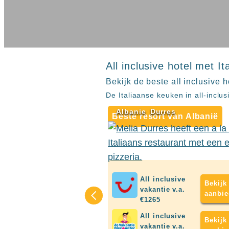
inclusive
Kreta
hotels
Mallorca
Spanje
Sal
All
Kaapverdie
inclusive
Tenerife
resorts
All inclusive hotel met I
All
Turkije
Melia Durres
inclusive
Bekijk de beste all inclusive h
Albania
Populaire
bestemmingen
De Italiaanse keuken in all-inclu
hotels
Zoeken
Albanie
Durres
Long
Beste resort van Albanië
Beach
Alanya
RIU
Touareg
Servatur
All inclusive
Bekijk
Waikiki
vakantie v.a.
aanbie
Sindbad
€1265
Club
All inclusive
The
Bekijk
vakantie v.a.