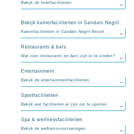
up
Bekijk de hotelfaciliteiten.
kamer
All
inclusive
Bekijk kamerfaciliteiten in Sandals Negril.
wellness
hotels
Kamerfaciliteiten in Sandals Negril Resort.
Alle
all-
Restaurants & bars
inclusive
resorts
Wat voor restaurants en bars zijn er te vinden?
&
hotels
Entertainment
Bekijk de entertainmentfaciliteiten.
Sportfaciliteiten
Bekijk wat faciliteiten er zijn om te sporten.
Spa & wellnessfaciliteiten
Bekijk de wellnessvoorzieningen.