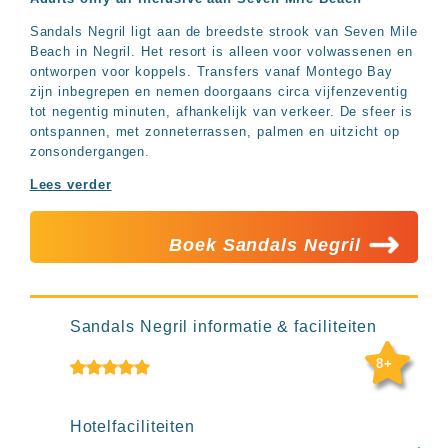
Hotels
&
Sandals Negril ligt aan de breedste strook van Seven Mile
Resorts
Beach in Negril. Het resort is alleen voor volwassenen en
RIU
ontworpen voor koppels. Transfers vanaf Montego Bay
TUI
zijn inbegrepen en nemen doorgaans circa vijfenzeventig
Blue
tot negentig minuten, afhankelijk van verkeer. De sfeer is
ontspannen, met zonneterrassen, palmen en uitzicht op
Populaire
zonsondergangen.
type
Lees verder
hotels
Adults
only
Boek Sandals Negril
all
inclusive
resorts
Hotels
Sandals Negril informatie & faciliteiten
met
Italiaans
8+
restaurant
Hotels
met
Hotelfaciliteiten
swim-