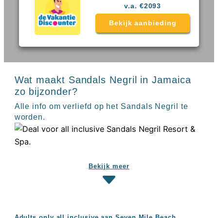
Sal
All
v.a. €2093
Kaapverdie
inclusive
Tenerife
Bekijk aanbieding
resorts
All
Turkije
inclusive
Populaire
bestemmingen
hotels
Long
Wat maakt Sandals Negril in Jamaica
Beach
Alanya
zo bijzonder?
RIU
Alle info om verliefd op het Sandals Negril te
Touareg
worden.
Servatur
Waikiki
Sindbad
Club
The
Bekijk meer
Ibiza
TwIIns
Populaire
hotelketens
Melia
Adults only all inclusive aan Seven Mile Beach