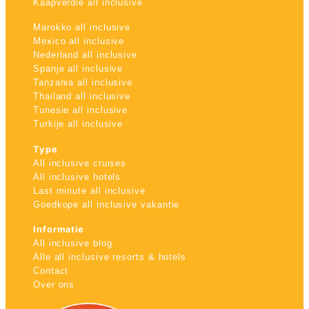
Kaapverdie all inclusive
Hotels
&
Marokko all inclusive
Resorts
Mexico all inclusive
RIU
Nederland all inclusive
TUI
Spanje all inclusive
Blue
Tanzania all inclusive
Thailand all inclusive
Populaire
Tunesie all inclusive
type
Turkije all inclusive
hotels
Adults
Type
only
All inclusive cruises
all
All inclusive hotels
inclusive
Last minute all inclusive
resorts
Goedkope all inclusive vakantie
Hotels
met
Informatie
Italiaans
All inclusive blog
restaurant
Alle all inclusive resorts & hotels
Hotels
Contact
met
Over ons
swim-