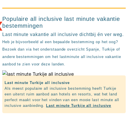
up
kamer
All
inclusive
Populaire all inclusive last minute vakantie
❮
wellness
bestemmingen
hotels
Last minute vakantie all inclusive dichtbij én ver weg.
Alle
all-
Heb je bijvoorbeeld al een bepaalde bestemming op het oog?
inclusive
Bezoek dan via het onderstaande overzicht Spanje, Turkije of
resorts
andere bestemmingen om het lastminute all inclusive vakantie
&
hotels
aanbod te zien voor deze landen.
Last minute Turkije all inclusive
Als meest populaire all inclusive bestemming heeft Turkije
een uiterst ruim aanbod aan hotels en resorts, wat het land
perfect maakt voor het vinden van een mooie last minute all
inclusive aanbieding.
Last minute Turkije all inclusive