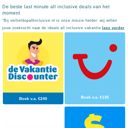
Sal
All
De beste last minute all inclusive deals van het
Kaapverdie
inclusive
Tenerife
moment
resorts
All
Turkije
“Bij verliefdopallinclusive.nl is onze missie helder: wij willen
inclusive
jouw zoektocht naar de ideale all inclusive vakantie
lees verder
Populaire
bestemmingen
hotels
Long
Beach
Alanya
RIU
Touareg
Servatur
Waikiki
Sindbad
Club
The
Boek v.a. €135
Ibiza
Boek v.a. €240
TwIIns
Populaire
hotelketens
Melia