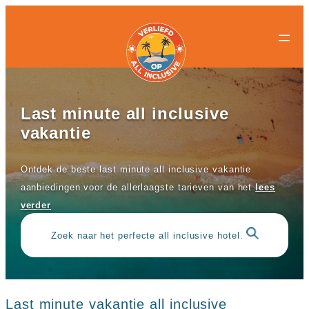
All-
All-
Ga
inclusive
inclusive
naar
bestemmingen
hotels
de
Populaire
Populaire
inhoud
landen
landen
Curacao
All
Egypte
inclusive
Last minute all inclusive
Griekenland
resorts
vakantie
Mexico
Egypte
Nederland
All
Spanje
inclusive
Ontdek de beste last minute all inclusive vakantie
Turkije
hotels
aanbiedingen voor de allerlaagste tarieven van het
lees
Griekenland
Populaire
All
verder
bestemmingen
inclusive
Antalya
resorts
Zoek naar het perfecte all inclusive hotel.
Gran
Mexico
Canaria
All
Hurghada
inclusive
Kreta
hotels
Mallorca
Spanje
Last minute vakantie all inclusive