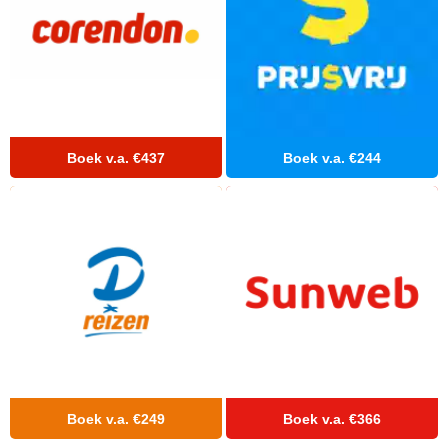
Hotels
&
Resorts
RIU
TUI
Blue
Populaire
Boek v.a. €437
Boek v.a. €244
type
hotels
Adults
only
all
inclusive
resorts
Hotels
met
Italiaans
restaurant
Hotels
met
Boek v.a. €249
Boek v.a. €366
swim-