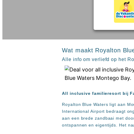
inclusive
Kreta
hotels
Mallorca
Spanje
Sal
All
Kaapverdie
inclusive
Tenerife
resorts
All
Turkije
inclusive
Wat maakt Royalton Blue
Populaire
bestemmingen
hotels
Alle info om verliefd op het 
Zoeken
Long
Beach
Alanya
RIU
All inclusive familieresort bij
Touareg
Servatur
Royalton Blue Waters ligt aan Mo
Waikiki
International Airport bedraagt ong
Sindbad
aan een brede zandbaai met door
Club
ontspannen en eigentijds. Het na
The