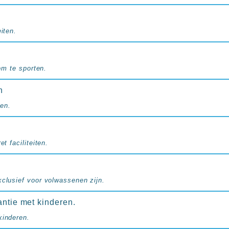
iten.
 om te sporten.
n
en.
et faciliteiten.
xclusief voor volwassenen zijn.
antie met kinderen.
kinderen.