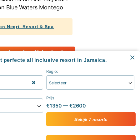
on Negril Resort & Spa
a hotels all inclusive
 perfecte all inclusive resort in Jamaica.
Regio:
✖
Selecteer
Informatie
All inclusive blog
Prijs:
Alle all inclusive resorts & hotels
€1350
—
€2600
sive
Contact
ive vakantie
Over ons
Bekijk 7 resorts