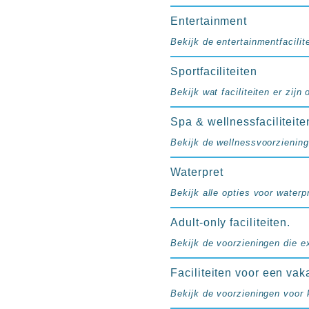
resorts
Hotels
Entertainment
met
Bekijk de entertainmentfacilite
Italiaans
restaurant
Sportfaciliteiten
Hotels
Bekijk wat faciliteiten er zijn
met
swim-
Spa & wellnessfaciliteite
up
Bekijk de wellnessvoorziening
kamer
All
Waterpret
inclusive
Bekijk alle opties voor waterpr
wellness
hotels
Adult-only faciliteiten.
Alle
all-
Bekijk de voorzieningen die e
inclusive
Faciliteiten voor een vak
resorts
&
Bekijk de voorzieningen voor 
hotels