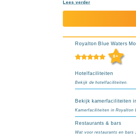
Ibiza
Lees verder
TwIIns
Populaire
hotelketens
Melia
Hotels
Royalton Blue Waters Mon
&
Resorts
8+
RIU
TUI
Hotelfaciliteiten
Blue
Bekijk de hotelfaciliteiten.
Populaire
type
Bekijk kamerfaciliteiten 
hotels
Adults
Kamerfaciliteiten in Royalton
only
Restaurants & bars
all
inclusive
Wat voor restaurants en bars z