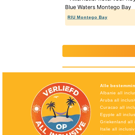
RIU Montego Bay
Alle bestemmi
Albanie all inclu
Aruba all inclus
Curacao all incl
Egypte all inclu
Griekenland all 
Italie all inclusi