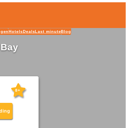
ngen
Hotels
Deals
Last minute
Blog
 Bay
8+
eding