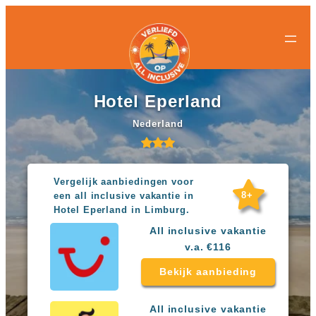
All-
All-
Ga
inclusive
inclusive
naar
bestemmingen
hotels
de
Populaire
Populaire
inhoud
landen
landen
Curacao
All
Hotel Eperland
Egypte
inclusive
Griekenland
resorts
Nederland
Mexico
Egypte
Nederland
All
Spanje
inclusive
Turkije
hotels
Vergelijk aanbiedingen voor
Griekenland
8+
een all inclusive vakantie in
Populaire
All
Hotel Eperland in Limburg.
bestemmingen
inclusive
All inclusive vakantie
Antalya
resorts
v.a. €116
Gran
Mexico
Canaria
All
Bekijk aanbieding
Hurghada
inclusive
Kreta
hotels
Mallorca
Spanje
All inclusive vakantie