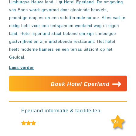
Limburgse Heuvelland, ligt Hotel Eperland. De omgeving
Hotels
&
van Epen wordt gevormd door glooiende heuvels,
Resorts
prachtige dorpjes en een schitterende natuur. Alles wat je
RIU
nodig hebt voor een ontspannen weekend weg in eigen
TUI
Blue
land. Hotel Eperland staat bekend om zijn Limburgse
gastvrijheid en zijn uitstekende restaurant. Het hotel
Populaire
heeft moderne kamers en een terras uitzicht op het
type
hotels
Geuldal.
Adults
Lees verder
only
all
inclusive
Boek Hotel Eperland
resorts
Hotels
met
Italiaans
Eperland informatie & faciliteiten
restaurant
Hotels
8+
met
swim-