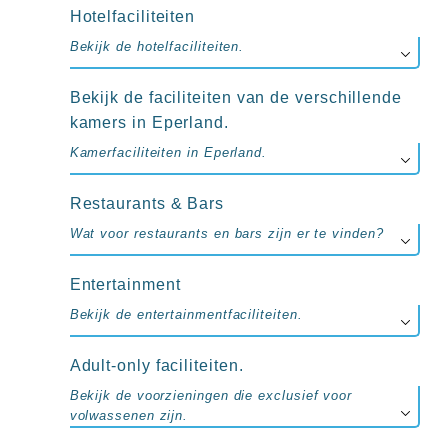
up
Hotelfaciliteiten
kamer
All
Bekijk de hotelfaciliteiten.
inclusive
wellness
Bekijk de faciliteiten van de verschillende
hotels
Alle
kamers in Eperland.
all-
Kamerfaciliteiten in Eperland.
inclusive
resorts
&
Restaurants & Bars
hotels
Wat voor restaurants en bars zijn er te vinden?
Entertainment
Bekijk de entertainmentfaciliteiten.
Adult-only faciliteiten.
Bekijk de voorzieningen die exclusief voor
volwassenen zijn.