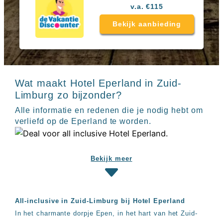
Sal
All
v.a. €115
Kaapverdie
inclusive
Tenerife
resorts
Bekijk aanbieding
All
Turkije
inclusive
Populaire
bestemmingen
hotels
Long
Beach
Wat maakt Hotel Eperland in Zuid-
Alanya
Limburg zo bijzonder?
RIU
Alle informatie en redenen die je nodig hebt om
Touareg
verliefd op de Eperland te worden.
Servatur
Waikiki
Sindbad
Club
Bekijk meer
The
Ibiza
TwIIns
Populaire
All-inclusive in Zuid-Limburg bij Hotel Eperland
hotelketens
In het charmante dorpje Epen, in het hart van het Zuid-
Melia