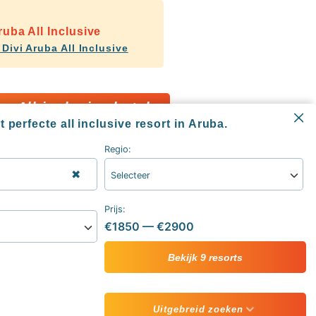
ruba All Inclusive
 Divi Aruba All Inclusive
All inclusive hotels
 perfecte all inclusive resort in Aruba.
Regio:
✖
Selecteer
Informatie
All inclusive blog
Prijs:
Alle all inclusive resorts & hotels
€1850
—
€2900
sive
Contact
ive vakantie
Over ons
Bekijk 9 resorts
Uitgebreid zoeken