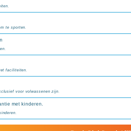
iten.
 om te sporten.
en
en.
et faciliteiten.
xclusief voor volwassenen zijn.
antie met kinderen.
kinderen.