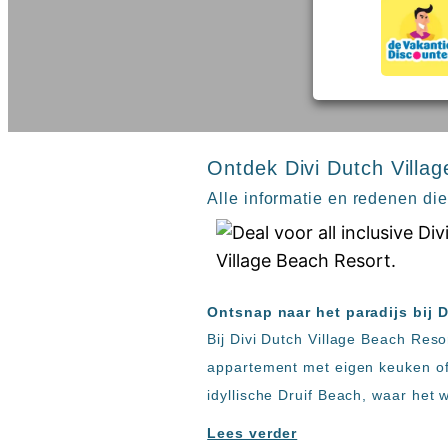
inclusive
Kreta
hotels
Mallorca
Spanje
Sal
All
Kaapverdie
inclusive
Tenerife
resorts
All
Turkije
inclusive
Ontdek Divi Dutch Villa
Populaire
bestemmingen
hotels
Alle informatie en redenen di
Zoeken
Long
Beach
Alanya
RIU
Ontsnap naar het paradijs bij 
Touareg
Bij Divi Dutch Village Beach Reso
Servatur
Waikiki
appartement met eigen keuken of g
Sindbad
idyllische Druif Beach, waar het
Club
The
Lees verder