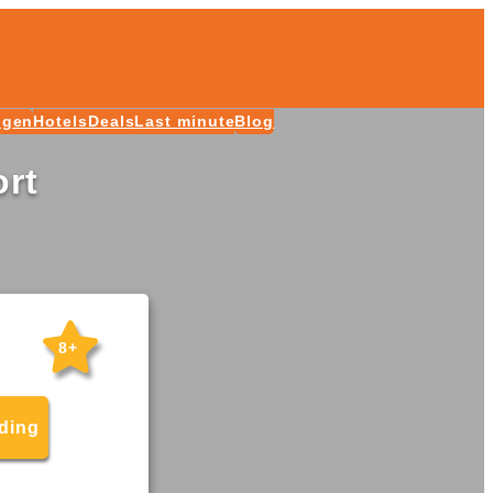
ngen
Hotels
Deals
Last minute
Blog
ort
8+
eding