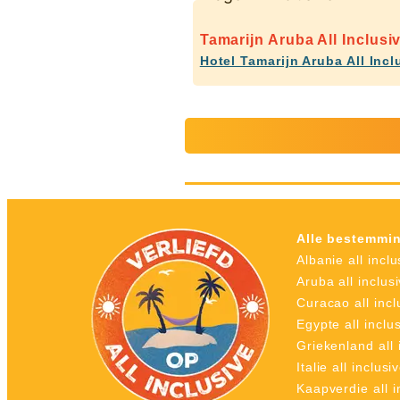
Tamarijn Aruba All Inclusi
Hotel Tamarijn Aruba All Incl
Alle bestemmi
Albanie all inclu
Aruba all inclus
Curacao all incl
Egypte all inclu
Griekenland all 
Italie all inclusi
Kaapverdie all i