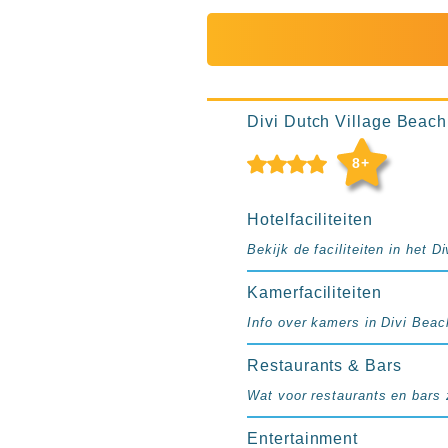
Ibiza
TwIIns
Populaire
hotelketens
Melia
Divi Dutch Village Beach
Hotels
&
8+
Resorts
RIU
Hotelfaciliteiten
TUI
Bekijk de faciliteiten in het 
Blue
Populaire
Kamerfaciliteiten
type
Info over kamers in Divi Beac
hotels
Adults
Restaurants & Bars
only
Wat voor restaurants en bars z
all
inclusive
Entertainment