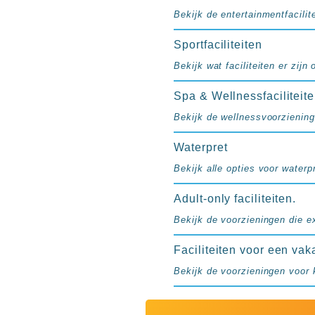
resorts
Bekijk de entertainmentfacilite
Hotels
met
Sportfaciliteiten
Italiaans
Bekijk wat faciliteiten er zijn
restaurant
Hotels
Spa & Wellnessfaciliteit
met
Bekijk de wellnessvoorziening
swim-
up
Waterpret
kamer
All
Bekijk alle opties voor waterpr
inclusive
Adult-only faciliteiten.
wellness
hotels
Bekijk de voorzieningen die e
Alle
all-
Faciliteiten voor een vak
inclusive
Bekijk de voorzieningen voor 
resorts
&
hotels