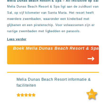
Melia Dunas Beach Resort & Spa – All inclusive op Sal
Hotels
Melia Dunas Beach Resort & Spa ligt aan de zuidkust van
&
Resorts
Sal, op vijf kilometer van Santa Maria. Het resort heeft
RIU
meerdere zwembaden, waaronder een kinderbad met
TUI
glijbanen en een piratenschip. Voor volwassenen zijn er
Blue
rustige zwembaden met ligbedden en parasols.
Populaire
type
Lees verder
hotels
Boek Melia Dunas Beach Resort & Spa
Adults
only
all
inclusive
resorts
Hotels
met
Melia Dunas Beach Resort informatie &
Italiaans
faciliteiten
restaurant
Hotels
8+
met
swim-