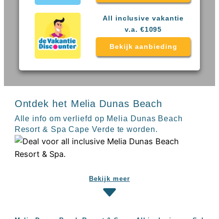
Sal
All
Kaapverdie
inclusive
All inclusive vakantie
Tenerife
resorts
v.a. €1095
All
Turkije
inclusive
Bekijk aanbieding
Populaire
bestemmingen
hotels
Long
Beach
Alanya
RIU
Ontdek het Melia Dunas Beach
Touareg
Alle info om verliefd op Melia Dunas Beach
Servatur
Waikiki
Resort & Spa Cape Verde te worden.
Sindbad
Club
The
Ibiza
TwIIns
Bekijk meer
Populaire
hotelketens
Melia