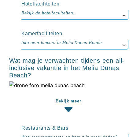
up
Hotelfaciliteiten
kamer
All
Bekijk de hotelfaciliteiten.
inclusive
wellness
hotels
Kamerfaciliteiten
Alle
Info over kamers in Melia Dunas Beach.
all-
inclusive
resorts
Wat mag je verwachten tijdens een all-
&
inclusive vakantie in het Melia Dunas
hotels
Beach?
Bekijk meer
Restaurants & Bars