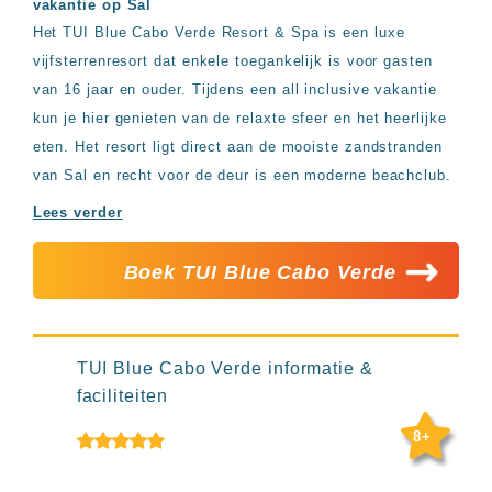
vakantie op Sal
Hotels
Het TUI Blue Cabo Verde Resort & Spa is een luxe
&
Resorts
vijfsterrenresort dat enkele toegankelijk is voor gasten
RIU
van 16 jaar en ouder. Tijdens een all inclusive vakantie
TUI
kun je hier genieten van de relaxte sfeer en het heerlijke
Blue
eten. Het resort ligt direct aan de mooiste zandstranden
Populaire
van Sal en recht voor de deur is een moderne beachclub.
type
hotels
Lees verder
Adults
only
Boek TUI Blue Cabo Verde
all
inclusive
resorts
Hotels
met
TUI Blue Cabo Verde informatie &
Italiaans
faciliteiten
restaurant
Hotels
8+
met
swim-