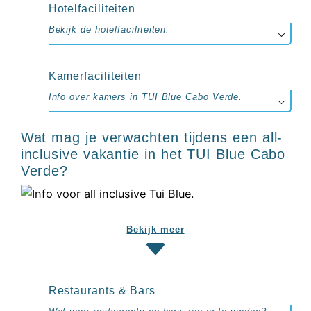
up
Hotelfaciliteiten
kamer
All
Bekijk de hotelfaciliteiten.
inclusive
wellness
hotels
Kamerfaciliteiten
Alle
Info over kamers in TUI Blue Cabo Verde.
all-
inclusive
resorts
Wat mag je verwachten tijdens een all-
&
inclusive vakantie in het TUI Blue Cabo
hotels
Verde?
Bekijk meer
Restaurants & Bars