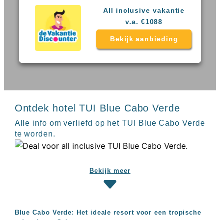
Sal
All
All inclusive vakantie
Kaapverdie
inclusive
Tenerife
v.a. €1088
resorts
All
Turkije
Bekijk aanbieding
inclusive
Populaire
bestemmingen
hotels
Long
Beach
Alanya
RIU
Ontdek hotel TUI Blue Cabo Verde
Touareg
Servatur
Alle info om verliefd op het TUI Blue Cabo Verde
Waikiki
te worden.
Sindbad
Club
The
Ibiza
Bekijk meer
TwIIns
Populaire
hotelketens
Blue Cabo Verde: Het ideale resort voor een tropische
Melia