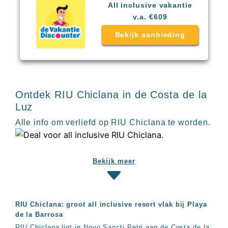
Sal
All
All inclusive vakantie
Kaapverdie
inclusive
v.a. €609
Tenerife
resorts
All
Turkije
Bekijk aanbieding
inclusive
Populaire
bestemmingen
hotels
Long
Beach
Alanya
Ontdek RIU Chiclana in de Costa de la
RIU
Luz
Touareg
Alle info om verliefd op RIU Chiclana te worden.
Servatur
Waikiki
Sindbad
Club
Bekijk meer
The
Ibiza
TwIIns
Populaire
RIU Chiclana: groot all inclusive resort vlak bij Playa
hotelketens
de la Barrosa
Melia
RIU Chiclana ligt in Novo Sancti Petri aan de Costa de la