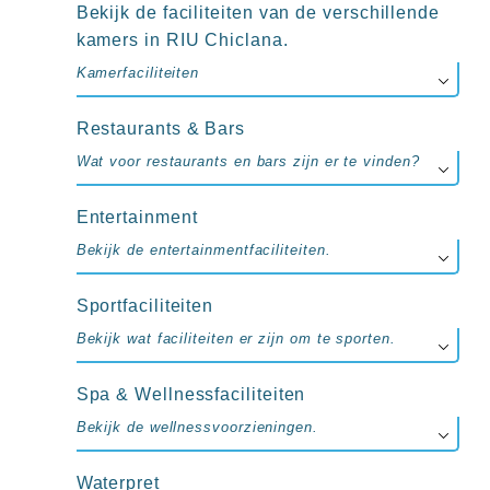
up
Bekijk de faciliteiten van de verschillende
kamer
kamers in RIU Chiclana.
All
inclusive
Kamerfaciliteiten
wellness
hotels
Restaurants & Bars
Alle
all-
Wat voor restaurants en bars zijn er te vinden?
inclusive
resorts
Entertainment
&
hotels
Bekijk de entertainmentfaciliteiten.
Sportfaciliteiten
Bekijk wat faciliteiten er zijn om te sporten.
Spa & Wellnessfaciliteiten
Bekijk de wellnessvoorzieningen.
Waterpret