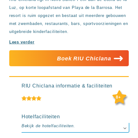
Hotels
Luz, op korte loopafstand van Playa de la Barrosa. Het
&
resort is ruim opgezet en bestaat uit meerdere gebouwen
Resorts
RIU
met zwembaden, restaurants, bars, sportvoorzieningen en
TUI
uitgebreide kinderfaciliteiten.
Blue
Lees verder
Populaire
type
hotels
Boek RIU Chiclana
Adults
only
all
inclusive
RIU Chiclana informatie & faciliteiten
resorts
Hotels
8+
met
Italiaans
restaurant
Hotelfaciliteiten
Hotels
Bekijk de hotelfaciliteiten.
met
swim-