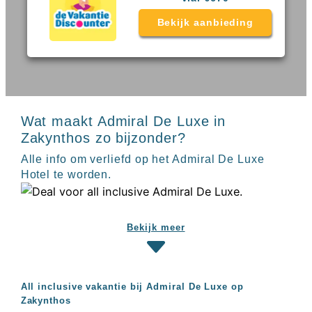
Sal
All
Kaapverdie
inclusive
Bekijk aanbieding
Tenerife
resorts
All
Turkije
inclusive
Populaire
bestemmingen
hotels
Long
Beach
Wat maakt Admiral De Luxe in
Alanya
Zakynthos zo bijzonder?
RIU
Touareg
Alle info om verliefd op het Admiral De Luxe
Servatur
Hotel te worden.
Waikiki
Sindbad
Club
The
Bekijk meer
Ibiza
TwIIns
Populaire
All inclusive vakantie bij Admiral De Luxe op
hotelketens
Zakynthos
Melia