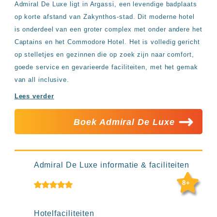
Admiral De Luxe ligt in Argassi, een levendige badplaats
Hotels
&
op korte afstand van Zakynthos-stad. Dit moderne hotel
Resorts
is onderdeel van een groter complex met onder andere het
RIU
Captains en het Commodore Hotel. Het is volledig gericht
TUI
Blue
op stelletjes en gezinnen die op zoek zijn naar comfort,
goede service en gevarieerde faciliteiten, met het gemak
Populaire
van all inclusive.
type
hotels
Lees verder
Adults
only
all
Boek Admiral De Luxe
inclusive
resorts
Hotels
met
Admiral De Luxe informatie & faciliteiten
Italiaans
restaurant
8+
Hotels
met
swim-
Hotelfaciliteiten