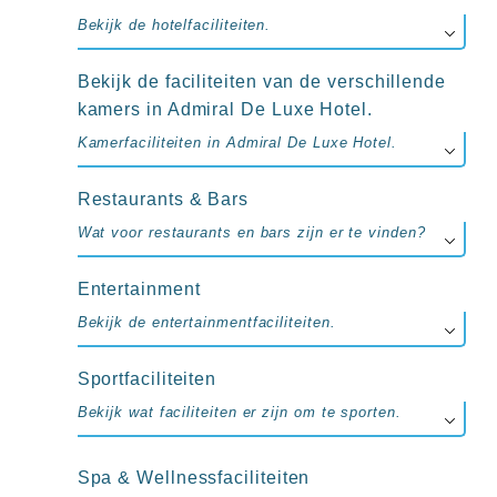
up
kamer
Bekijk de hotelfaciliteiten.
All
inclusive
Bekijk de faciliteiten van de verschillende
wellness
kamers in Admiral De Luxe Hotel.
hotels
Alle
Kamerfaciliteiten in Admiral De Luxe Hotel.
all-
inclusive
Restaurants & Bars
resorts
&
Wat voor restaurants en bars zijn er te vinden?
hotels
Entertainment
Bekijk de entertainmentfaciliteiten.
Sportfaciliteiten
Bekijk wat faciliteiten er zijn om te sporten.
Spa & Wellnessfaciliteiten