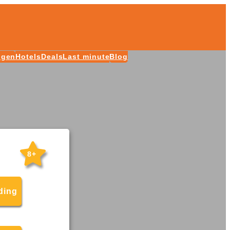
ngen
Hotels
Deals
Last minute
Blog
8+
ding