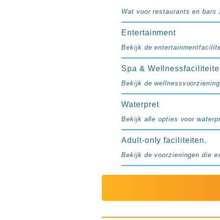
resorts
Wat voor restaurants en bars z
Hotels
met
Entertainment
Italiaans
Bekijk de entertainmentfacilite
restaurant
Hotels
Spa & Wellnessfaciliteit
met
swim-
Bekijk de wellnessvoorziening
up
Waterpret
kamer
All
Bekijk alle opties voor waterpr
inclusive
wellness
Adult-only faciliteiten.
hotels
Bekijk de voorzieningen die e
Alle
all-
inclusive
resorts
&
hotels