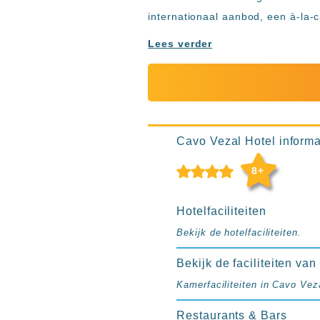
Ibiza
internationaal aanbod, een à-la-c
TwIIns
Lees verder
Populaire
hotelketens
Melia
Hotels
&
Resorts
Cavo Vezal Hotel informat
RIU
TUI
8+
Blue
Populaire
Hotelfaciliteiten
type
Bekijk de hotelfaciliteiten.
hotels
Adults
Bekijk de faciliteiten va
only
Kamerfaciliteiten in Cavo Vez
all
inclusive
Restaurants & Bars