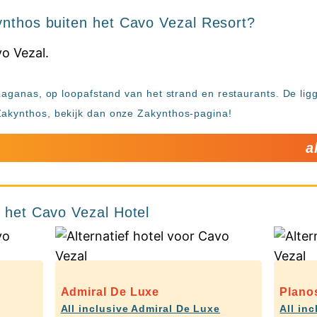
ynthos buiten het Cavo Vezal Resort?
 Laganas, op loopafstand van het strand en restaurants. De lig
Zakynthos, bekijk dan onze Zakynthos-pagina!
a
r het Cavo Vezal Hotel
Admiral De Luxe
Plano
All inclusive Admiral De Luxe
All in