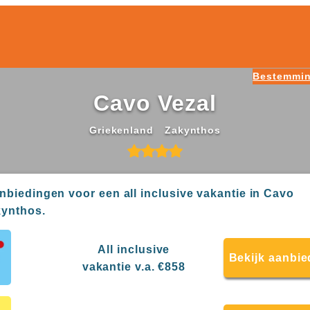
Bestemmi
Cavo Vezal
Griekenland
Zakynthos
anbiedingen voor een all inclusive vakantie in Cavo
kynthos.
All inclusive
Bekijk aanbie
vakantie v.a. €858