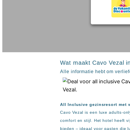
inclusive
Kreta
hotels
Mallorca
Spanje
Sal
All
Kaapverdie
inclusive
Tenerife
resorts
All
Turkije
inclusive
Populaire
bestemmingen
hotels
Zoeken
Wat maakt Cavo Vezal in
Long
Alle informatie hebt om verlie
Beach
Alanya
RIU
Touareg
Servatur
All Inclusive gezinsresort met
Waikiki
Sindbad
Cavo Vezal is een luxe adults-onl
Club
comfort en stijl. Het hotel heef
The
bieden – ideaal voor gasten die 