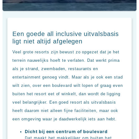
Hotels
&
Resorts
RIU
TUI
Een goede all inclusive uitvalsbasis
Blue
ligt niet altijd afgelegen
Populaire
type
Veel grote resorts zijn bewust zo opgezet dat je het
hotels
terrein nauwelijks hoeft te verlaten. Dat werkt prima
Adults
als je strand, zwembaden, restaurants en
only
all
entertainment genoeg vindt. Maar als je ook een stad
inclusive
wilt zien, over een boulevard wilt lopen of graag even
resorts
buiten het resort eet of winkelt, dan wordt de ligging
Hotels
met
veel belangrijker. Een goed resort als uitvalsbasis
Italiaans
heeft daarom niet alleen fijne faciliteiten, maar ook
restaurant
een omgeving waar je daadwerkelijk iets aan hebt.
Hotels
met
Dicht bij een centrum of boulevard
swim-
Dat maakt het makkelijker om buiten het