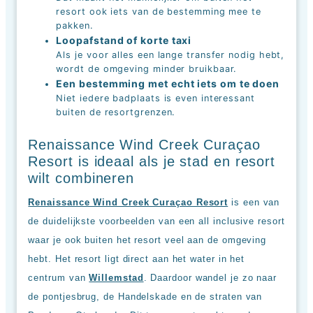
up
resort ook iets van de bestemming mee te
kamer
pakken.
All
Loopafstand of korte taxi
inclusive
Als je voor alles een lange transfer nodig hebt,
wellness
wordt de omgeving minder bruikbaar.
hotels
Een bestemming met echt iets om te doen
Alle
Niet iedere badplaats is even interessant
all-
buiten de resortgrenzen.
inclusive
resorts
&
Renaissance Wind Creek Curaçao
hotels
Resort is ideaal als je stad en resort
wilt combineren
Renaissance Wind Creek Curaçao Resort
is een van
de duidelijkste voorbeelden van een all inclusive resort
waar je ook buiten het resort veel aan de omgeving
hebt. Het resort ligt direct aan het water in het
centrum van
Willemstad
. Daardoor wandel je zo naar
de pontjesbrug, de Handelskade en de straten van