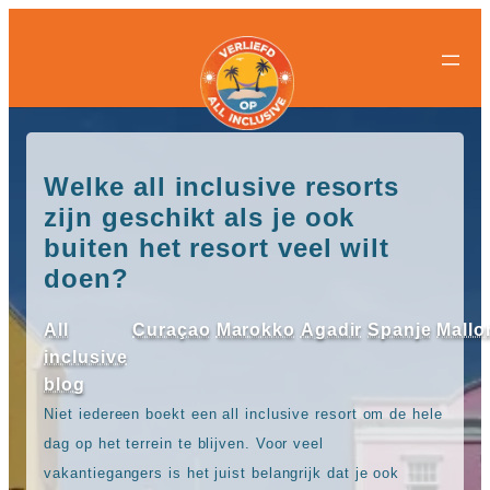
All-
All-
Ga
inclusive
inclusive
naar
bestemmingen
hotels
de
Populaire
Populaire
inhoud
landen
landen
Curacao
All
Egypte
inclusive
Welke all inclusive resorts
Griekenland
resorts
zijn geschikt als je ook
Mexico
Egypte
Nederland
All
buiten het resort veel wilt
Spanje
inclusive
doen?
Turkije
hotels
Griekenland
Populaire
All
All
Curaçao
Marokko
Agadir
Spanje
Mallo
bestemmingen
inclusive
inclusive
Antalya
resorts
blog
Gran
Mexico
Canaria
All
Niet iedereen boekt een all inclusive resort om de hele
Hurghada
inclusive
dag op het terrein te blijven. Voor veel
Kreta
hotels
Mallorca
vakantiegangers is het juist belangrijk dat je ook
Spanje