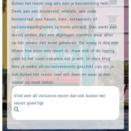
Sal
All
buiten het resort nog iets aan je bestemming hebt.
Kaapverdie
inclusive
Denk aan een boulevard, winkels, een oude
Tenerife
resorts
All
binnenstad, een haven, bars, restaurants of
Turkije
inclusive
bezienswaardigheden op korte afstand. Dan werkt een
Populaire
bestemmingen
resort anders dan een afgelegen complex waar alles
hotels
Long
op het terrein zelf moet gebeuren. De vraag is dus niet
Beach
alleen hoe mooi een resort is, maar ook of de ligging
Alanya
past bij het soort vakantie dat je wilt. In deze blog
RIU
Touareg
lees je welke all-inclusiveresorts geschikt zijn als je
Servatur
ook buiten het resort veel wilt doen en waar je dan
Waikiki
vooral op moet letten.
Sindbad
Club
The
Vind een all inclusive resort dat ook buiten het
Ibiza
resort goed ligt.
TwIIns
Populaire
hotelketens
Melia