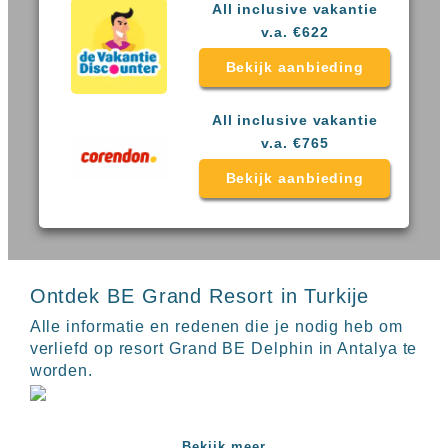
Sal
All
All inclusive vakantie
Kaapverdie
inclusive
v.a. €622
Tenerife
resorts
All
Bekijk aanbieding
Turkije
inclusive
Populaire
bestemmingen
All inclusive vakantie
hotels
v.a. €765
Long
Beach
Bekijk aanbieding
Alanya
RIU
Touareg
Servatur
Waikiki
Sindbad
Ontdek BE Grand Resort in Turkije
Club
The
Alle informatie en redenen die je nodig heb om
Ibiza
verliefd op resort Grand BE Delphin in Antalya te
TwIIns
worden.
Populaire
hotelketens
Melia
Bekijk meer