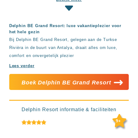
Hotels
&
Resorts
RIU
Delphin BE Grand Resort: luxe vakantieplezier voor
TUI
het hele gezin
Blue
Bij Delphin BE Grand Resort, gelegen aan de Turkse
Populaire
Rivièra in de buurt van Antalya, draait alles om luxe,
type
comfort en onvergetelijk plezier
hotels
Adults
Lees verder
only
all
Boek Delphin BE Grand Resort
inclusive
resorts
Hotels
met
Italiaans
Delphin Resort informatie & faciliteiten
restaurant
Hotels
9+
met
swim-