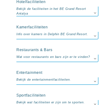
up
Hotelfaciliteiten
kamer
Bekijk de faciliteiten in het BE Grand Resort
All
Antalya
inclusive
wellness
hotels
Kamerfaciliteiten
Alle
all-
Info over kamers in Delphin BE Grand Resort.
inclusive
resorts
&
Restaurants & Bars
hotels
Wat voor restaurants en bars zijn er te vinden?
Entertainment
Bekijk de entertainmentfaciliteiten.
Sportfaciliteiten
Bekijk wat faciliteiten er zijn om te sporten.