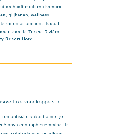
and en heeft moderne kamers,
n, glijbanen, wellness,
ts en entertainment. Ideaal
innen aan de Turkse Rivièra.
ty Resort Hotel
lusive luxe voor koppels in
 romantische vakantie met je
is Alanya een topbestemming. In
kse badplaats vind je talloze