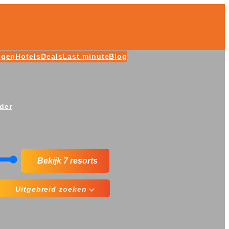
ngen
Hotels
Deals
Last minute
Blog
der
Bekijk 7 resorts
Uitgebreid zoeken