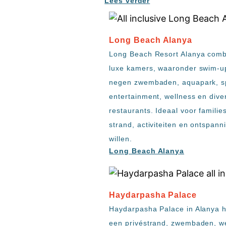
Lees verder
resorts
Hotels
met
Italiaans
Long Beach Alanya
restaurant
Long Beach Resort Alanya comb
Hotels
luxe kamers, waaronder swim-u
met
negen zwembaden, aquapark, sp
swim-
up
entertainment, wellness en dive
kamer
restaurants. Ideaal voor familie
All
strand, activiteiten en ontspann
inclusive
willen.
wellness
Long Beach Alanya
hotels
Alle
all-
inclusive
Haydarpasha Palace
resorts
Haydarpasha Palace in Alanya h
&
een privéstrand, zwembaden, we
hotels