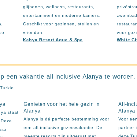
glijbanen, wellness, restaurants,
privéstr
entertainment en moderne kamers.
zwembade
n,
Geschikt voor gezinnen, stellen en
restauran
se
vrienden.
voor gez
Kahya Resort Aqua & Spa
White Ci
p een vakantie all inclusive Alanya te worden.
nya
Genieten voor het hele gezin in
All-Inc
Alanya
Alanya
nya staat
Alanya is dé perfecte bestemming voor
Voor een
. Deze
een all-inclusive gezinsvakantie. De
partner 
kse
meeste resorts zijn uitgerust met
deze Tur