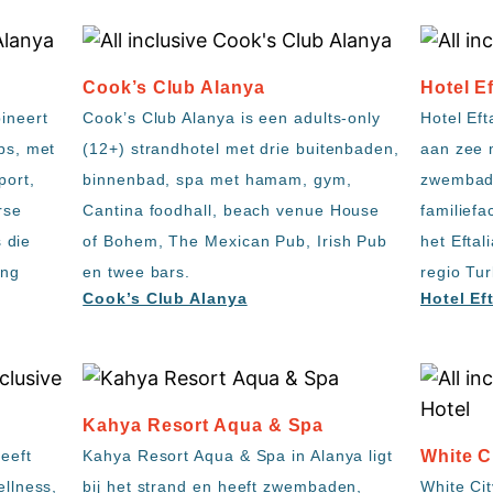
Cook’s Club Alanya
Hotel Ef
ineert
Cook’s Club Alanya is een adults-only
Hotel Eft
ps, met
(12+) strandhotel met drie buitenbaden,
aan zee 
ort,
binnenbad, spa met hamam, gym,
zwembade
rse
Cantina foodhall, beach venue House
familiefa
s die
of Bohem, The Mexican Pub, Irish Pub
het Eftal
ing
en twee bars.
regio Tur
Cook’s Club Alanya
Hotel Ef
Kahya Resort Aqua & Spa
eeft
Kahya Resort Aqua & Spa in Alanya ligt
White C
llness,
bij het strand en heeft zwembaden,
White Cit