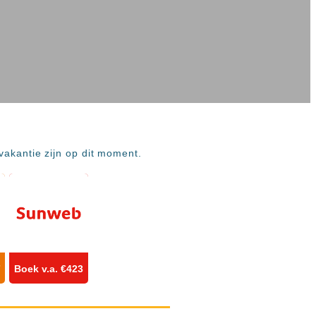
vakantie zijn op dit moment.
7
Boek v.a. €423
 Resort
7+
& Spa