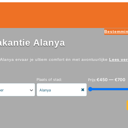
Bestemmi
vakantie Alanya
e Alanya ervaar je ultiem comfort én met avontuurlijke
Lees ver
—
€450
€700
Plaats of stad:
Prijs:
✖
eer
Alanya