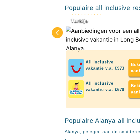
Ibiza
Alanya
Populaire all inclusive r
TwIIns
Populaire
Turkije
hotelketens
Melia
Hotels
&
Resorts
All inclusive
RIU
Bek
vakantie v.a. €973
aan
TUI
Blue
All inclusive
Bek
Populaire
vakantie v.a. €679
aan
type
hotels
Adults
Populaire Alanya all incl
only
all
Alanya, gelegen aan de schittere
inclusive