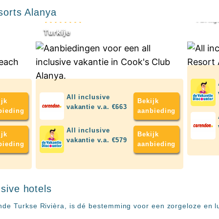
8+
8+
Alanya
esorts Alanya
Turkij
Turkije
All inclusive
ijk
Bekijk
vakantie v.a. €663
bieding
aanbieding
All inclusive
ijk
Bekijk
vakantie v.a. €579
bieding
aanbieding
usive hotels
nde Turkse Rivièra, is dé bestemming voor een zorgeloze en lu