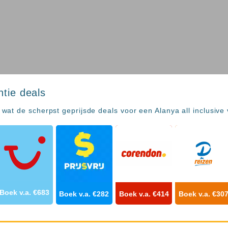
ntie deals
at de scherpst geprijsde deals voor een Alanya all inclusive 
Boek v.a. €683
Boek v.a. €282
Boek v.a. €414
Boek v.a. €30
Kahya
Aqua 
Cook's Club