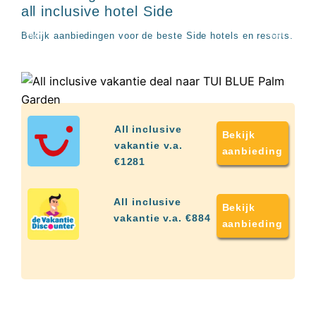
up
Turkije
all inclusive hotel Side
kamer
All
Bekijk aanbiedingen voor de beste Side hotels en resorts.
inclusive
wellness
hotels
Alle
all-
inclusive
resorts
All inclusive
Bekijk
&
vakantie v.a.
aanbieding
hotels
€1281
All inclusive
Bekijk
vakantie v.a. €884
aanbieding