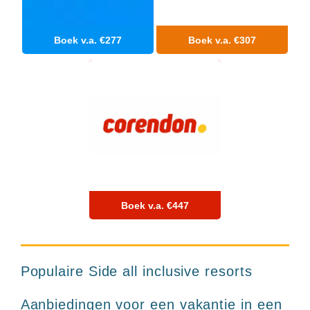
Hotels
&
Resorts
Boek v.a. €277
Boek v.a. €307
RIU
TUI
Blue
Populaire
type
hotels
Adults
only
all
inclusive
resorts
Boek v.a. €447
Hotels
met
Italiaans
restaurant
TUI BLUE Palm
Hotels
Populaire Side all inclusive resorts
9+
met
Garden
swim-
Aanbiedingen voor een vakantie in een