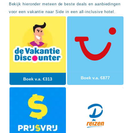
Sal
All
Bekijk hieronder meteen de beste deals en aanbiedingen
Kaapverdie
inclusive
voor een vakantie naar Side in een all-inclusive hotel.
Tenerife
resorts
All
Turkije
inclusive
Populaire
bestemmingen
hotels
Long
Beach
Alanya
RIU
Touareg
Servatur
Boek v.a. €877
Waikiki
Boek v.a. €313
Sindbad
Club
The
Ibiza
TwIIns
Populaire
hotelketens
Melia