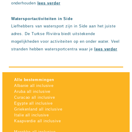
onderhouden
lees verder
Watersportactiviteiten in Side
Liefhebbers van watersport zijn in Side aan het juiste
adres. De Turkse Rivièra biedt uitstekende
mogelijkheden voor activiteiten op en onder water. Veel
stranden hebben watersportcentra waar je
lees verder
Alle bestemmingen
Albanie all inclusive
Aruba all inclusive
Curacao all inclusive
Egypte all inclusive
Griekenland all inclusive
Italie all inclusive
Kaapverdie all inclusive
Marokko all inclusive