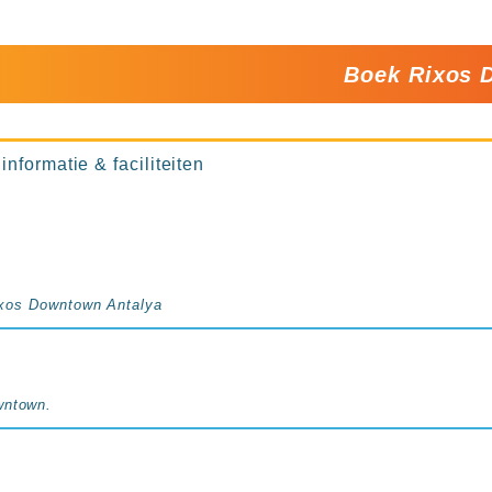
Boek Rixos 
nformatie & faciliteiten
 Rixos Downtown Antalya
wntown.