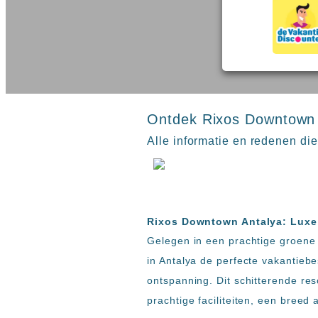
inclusive
Kreta
hotels
Mallorca
Spanje
Sal
All
Kaapverdie
inclusive
Tenerife
resorts
All
Turkije
inclusive
Ontdek Rixos Downtown A
Populaire
bestemmingen
hotels
Alle informatie en redenen di
Zoeken
Long
Beach
Alanya
RIU
Rixos Downtown Antalya: Luxe 
Touareg
Gelegen in een prachtige groene 
Servatur
Waikiki
in Antalya de perfecte vakantiebe
Sindbad
ontspanning. Dit schitterende res
Club
prachtige faciliteiten, een breed 
The