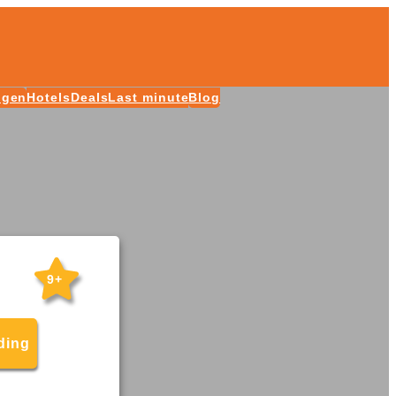
ngen
Hotels
Deals
Last minute
Blog
9+
ding