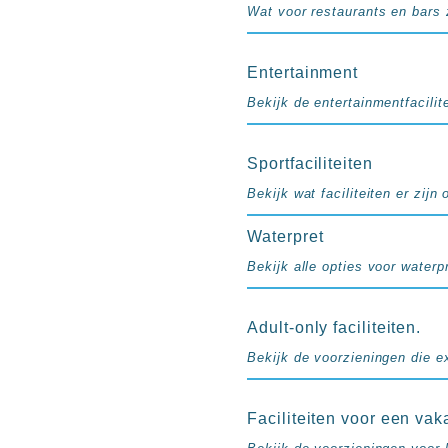
resorts
Wat voor restaurants en bars z
Hotels
met
Entertainment
Italiaans
restaurant
Bekijk de entertainmentfacilite
Hotels
met
Sportfaciliteiten
swim-
up
Bekijk wat faciliteiten er zijn
kamer
Waterpret
All
inclusive
Bekijk alle opties voor waterpr
wellness
hotels
Alle
Adult-only faciliteiten.
all-
Bekijk de voorzieningen die e
inclusive
resorts
Faciliteiten voor een vak
&
hotels