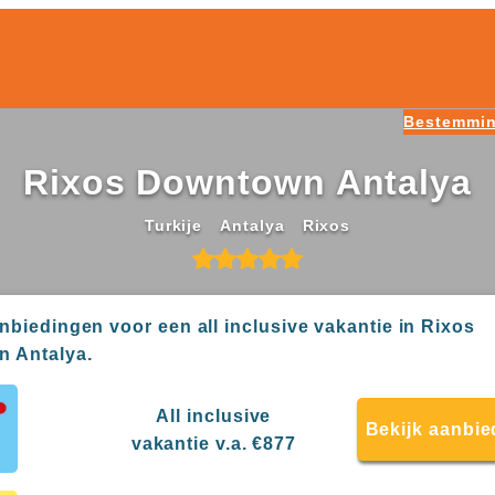
Bestemmi
Rixos Downtown Antalya
Turkije
Antalya
Rixos
anbiedingen voor een all inclusive vakantie in Rixos
n Antalya.
All inclusive
Bekijk aanbie
vakantie v.a. €877