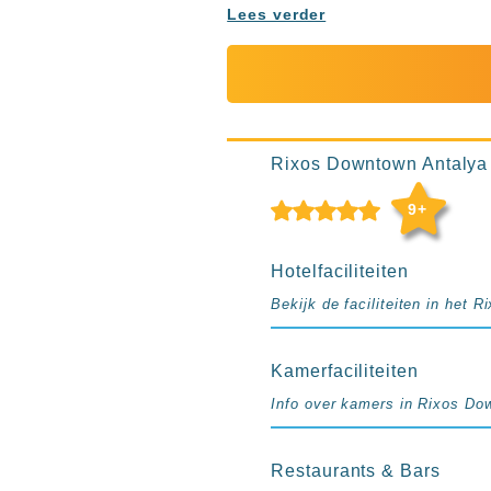
Ibiza
Lees verder
TwIIns
Populaire
hotelketens
Melia
Hotels
Rixos Downtown Antalya i
&
Resorts
9+
RIU
TUI
Hotelfaciliteiten
Blue
Bekijk de faciliteiten in het
Populaire
type
hotels
Kamerfaciliteiten
Adults
Info over kamers in Rixos Do
only
all
Restaurants & Bars
inclusive