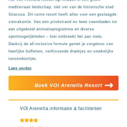
Hotels
mediterraan landschap, niet ver van de historische stad
&
Resorts
Siracusa. Dit ruime resort heeft alles voor een geslaagde
RIU
zonvakantie. Van een privéstrand en twee zwembaden tot
TUI
een uitgebreid animatieprogramma en diverse
Blue
sportmogelijkheden – hier ontbreekt het aan niets.
Populaire
Dankzij de all-inclusive formule geniet je zorgeloos van
type
heerlijke buffetten, verfrissende drankjes en smakelijke
hotels
tussendoortjes.
Adults
only
Lees verder
all
inclusive
resorts
Boek VOI Arenella Resort
Hotels
met
Italiaans
restaurant
VOI Arenella informatie & faciliteiten
Hotels
8+
met
swim-