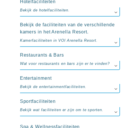
up
Hotelfaciliteiten
kamer
Bekijk de hotelfaciliteiten.
All
inclusive
wellness
Bekijk de faciliteiten van de verschillende
hotels
kamers in het Arenella Resort.
Alle
all-
Kamerfaciliteiten in VOI Arenella Resort.
inclusive
resorts
Restaurants & Bars
&
hotels
Wat voor restaurants en bars zijn er te vinden?
Entertainment
Bekijk de entertainmentfaciliteiten.
Sportfaciliteiten
Bekijk wat faciliteiten er zijn om te sporten.
Spa & Wellnessfaciliteiten