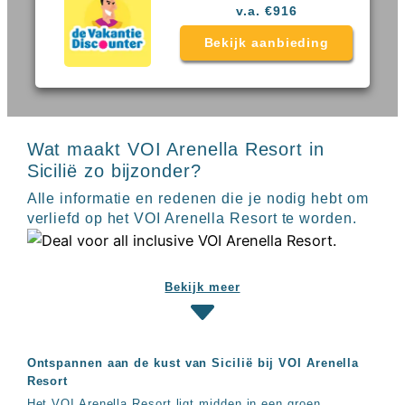
Sal
All
v.a. €916
Kaapverdie
inclusive
Tenerife
Bekijk aanbieding
resorts
All
Turkije
inclusive
Populaire
bestemmingen
hotels
Long
Wat maakt VOI Arenella Resort in
Beach
Alanya
Sicilië zo bijzonder?
RIU
Alle informatie en redenen die je nodig hebt om
Touareg
verliefd op het VOI Arenella Resort te worden.
Servatur
Waikiki
Sindbad
Club
Bekijk meer
The
Ibiza
TwIIns
Populaire
Ontspannen aan de kust van Sicilië bij VOI Arenella
hotelketens
Resort
Melia
Het VOI Arenella Resort ligt midden in een groen