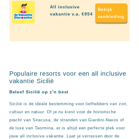
up
kamer
All inclusive
Bekijk
All
vakantie v.a. €954
aanbieding
inclusive
wellness
hotels
Alle
all-
inclusive
resorts
&
hotels
Populaire resorts voor een all inclusive
vakantie Sicilië
Beleef Sicilië op z’n best
Sicilië is de ideale bestemming voor liefhebbers van zon,
cultuur en natuur. Of je nu kiest voor de historische
pracht van Siracusa, de stranden van Giardini-Naxos of
de luxe van Taormina, er is altijd een perfecte plek voor
jouw all inclusive vakantie. Laat je verrassen door de