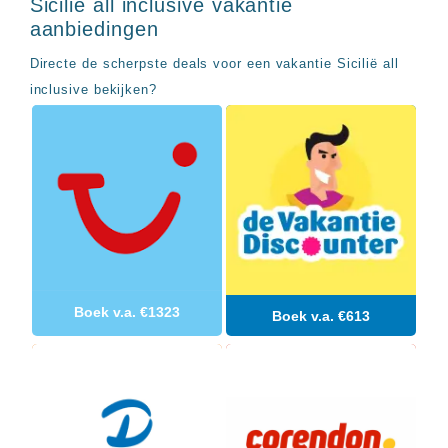
Sicilie all inclusive vakantie
Sal
All
Kaapverdie
aanbiedingen
inclusive
Tenerife
resorts
All
Directe de scherpste deals voor een vakantie Sicilië all
Turkije
inclusive
inclusive bekijken?
Populaire
bestemmingen
hotels
Long
Beach
Alanya
RIU
Touareg
Servatur
Waikiki
Sindbad
Club
Boek v.a. €1323
Boek v.a. €613
The
Ibiza
TwIIns
Populaire
hotelketens
Melia