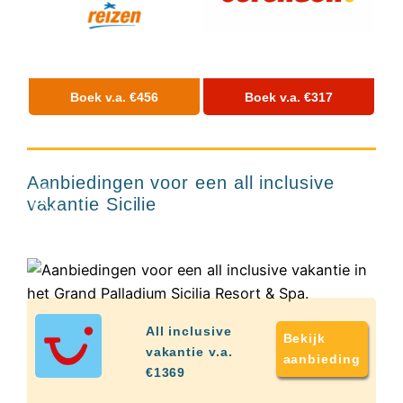
Hotels
&
Resorts
RIU
TUI
Boek v.a. €456
Boek v.a. €317
Blue
Grand Palladium
8+
Populaire
Sicilia Resort & Spa
type
hotels
Italie
Aanbiedingen voor een all inclusive
Adults
vakantie Sicilie
only
all
inclusive
resorts
Hotels
met
Italiaans
All inclusive
restaurant
Bekijk
Hotels
vakantie v.a.
aanbieding
met
€1369
swim-