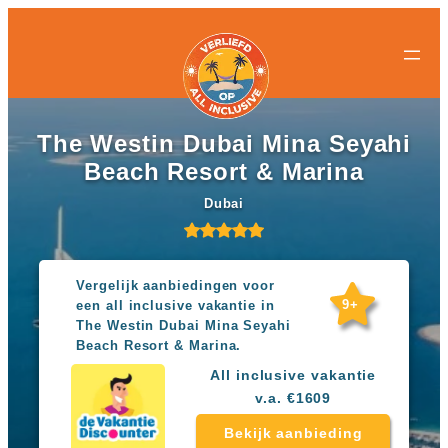
All-
All-
Ga
inclusive
inclusive
naar
bestemmingen
hotels
de
Populaire
Populaire
inhoud
landen
landen
Curacao
All
The Westin Dubai Mina Seyahi
Egypte
inclusive
Beach Resort & Marina
Griekenland
resorts
Mexico
Egypte
Dubai
Nederland
All
Spanje
inclusive
Turkije
hotels
Griekenland
Vergelijk aanbiedingen voor
Populaire
All
9+
een all inclusive vakantie in
bestemmingen
inclusive
The Westin Dubai Mina Seyahi
Antalya
resorts
Beach Resort & Marina.
Gran
Mexico
Canaria
All
All inclusive vakantie
Hurghada
inclusive
v.a. €1609
Kreta
hotels
Mallorca
Bekijk aanbieding
Spanje