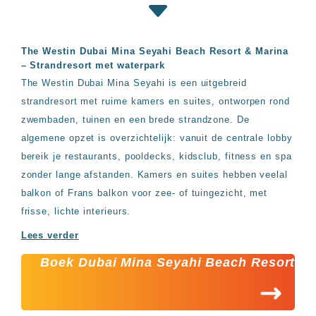
Hotels
&
Resorts
RIU
The Westin Dubai Mina Seyahi Beach Resort & Marina
TUI
– Strandresort met waterpark
Blue
The Westin Dubai Mina Seyahi is een uitgebreid
Populaire
strandresort met ruime kamers en suites, ontworpen rond
type
zwembaden, tuinen en een brede strandzone. De
hotels
algemene opzet is overzichtelijk: vanuit de centrale lobby
Adults
bereik je restaurants, pooldecks, kidsclub, fitness en spa
only
zonder lange afstanden. Kamers en suites hebben veelal
all
inclusive
balkon of Frans balkon voor zee- of tuingezicht, met
resorts
frisse, lichte interieurs.
Hotels
met
Lees verder
Italiaans
restaurant
Boek Dubai Mina Seyahi Beach Resort
Hotels
met
swim-