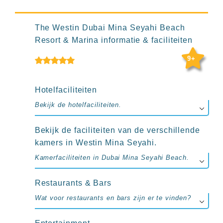
up
kamer
All
The Westin Dubai Mina Seyahi Beach
inclusive
Resort & Marina informatie & faciliteiten
wellness
hotels
9+
Alle
all-
inclusive
Hotelfaciliteiten
resorts
&
Bekijk de hotelfaciliteiten.
hotels
Bekijk de faciliteiten van de verschillende
kamers in Westin Mina Seyahi.
Kamerfaciliteiten in Dubai Mina Seyahi Beach.
Restaurants & Bars
Wat voor restaurants en bars zijn er te vinden?