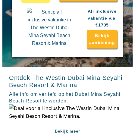
Sal
All
Kaapverdie
inclusive
All inclusive
Tenerife
resorts
vakantie v.a.
All
Turkije
€1735
inclusive
Populaire
bestemmingen
Bekijk
hotels
aanbieding
Long
Beach
Alanya
RIU
Touareg
Servatur
Ontdek The Westin Dubai Mina Seyahi
Waikiki
Beach Resort & Marina
Sindbad
Club
Alle info om verliefd op het Dubai Mina Seyahi
The
Beach Resort te worden.
Ibiza
TwIIns
Populaire
hotelketens
Bekijk meer
Melia