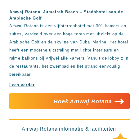
Hotels
&
Amwaj Rotana, Jumeirah Beach – Stadshotel aan de
Resorts
Arabische Golf
RIU
Amwaj Rotana is een vijfsterrenhotel met 301 kamers en
TUI
suites, verdeeld over een hoge toren met uitzicht op de
Blue
Arabische Golf en de skyline van Dubai Marina. Het hotel
Populaire
heeft een moderne uitstraling met lichte interieurs en
type
hotels
ruime balkons bij vrijwel alle kamers. Vanuit de lobby zijn
Adults
de restaurants, het zwembad en het strand eenvoudig
only
bereikbaar.
all
inclusive
Lees verder
resorts
Hotels
Boek Amwaj Rotana
met
Italiaans
restaurant
Hotels
met
Amwaj Rotana informatie & faciliteiten
swim-