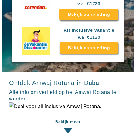
Sal
All
v.a. €1733
Kaapverdie
inclusive
Tenerife
Bekijk aanbieding
resorts
All
Turkije
inclusive
All inclusive vakantie
Populaire
bestemmingen
hotels
v.a. €1129
Long
Bekijk aanbieding
Beach
Alanya
RIU
Touareg
Servatur
Waikiki
Ontdek Amwaj Rotana in Dubai
Sindbad
Club
Alle info om verliefd op het Amwaj Rotana te
The
worden.
Ibiza
TwIIns
Populaire
Bekijk meer
hotelketens
Melia