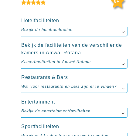
up
8+
kamer
All
inclusive
Hotelfaciliteiten
wellness
Bekijk de hotelfaciliteiten.
hotels
Alle
all-
Bekijk de faciliteiten van de verschillende
inclusive
kamers in Amwaj Rotana.
resorts
&
Kamerfaciliteiten in Amwaj Rotana.
hotels
Restaurants & Bars
Wat voor restaurants en bars zijn er te vinden?
Entertainment
Bekijk de entertainmentfaciliteiten.
Sportfaciliteiten
Bekijk wat faciliteiten er zijn om te sporten.