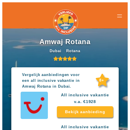
All-
All-
Ga
inclusive
inclusive
naar
bestemmingen
hotels
de
Populaire
Populaire
inhoud
landen
landen
Curacao
All
Amwaj Rotana
Egypte
inclusive
Griekenland
resorts
Dubai
Rotana
Mexico
Egypte
Nederland
All
Spanje
inclusive
Turkije
hotels
Vergelijk aanbiedingen voor
Griekenland
8+
een all inclusive vakantie in
Populaire
All
Amwaj Rotana in Dubai.
bestemmingen
inclusive
All inclusive vakantie
Antalya
resorts
v.a. €1928
Gran
Mexico
Canaria
All
Bekijk aanbieding
Hurghada
inclusive
Kreta
hotels
Mallorca
Spanje
All inclusive vakantie