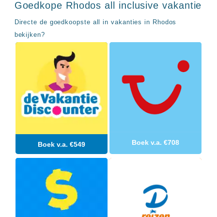
Sal
All
Goedkope Rhodos all inclusive vakantie
Kaapverdie
inclusive
Tenerife
Directe de goedkoopste all in vakanties in Rhodos
resorts
All
Turkije
bekijken?
inclusive
Populaire
bestemmingen
hotels
Long
Beach
Alanya
RIU
Touareg
Servatur
Waikiki
Sindbad
Boek v.a. €708
Boek v.a. €549
Club
The
Ibiza
TwIIns
Populaire
hotelketens
Melia