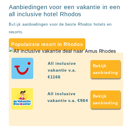
up
kamer
Aanbiedingen voor een vakantie in een
All
Griekenland
all inclusive hotel Rhodos
inclusive
wellness
Bekijk aanbiedingen voor de beste Rhodos hotels en
hotels
resorts.
Alle
all-
Populairste resort in Rhodos
inclusive
resorts
&
All inclusive
hotels
Bekijk
vakantie v.a.
aanbieding
€1166
All inclusive
Bekijk
vakantie v.a. €964
aanbieding