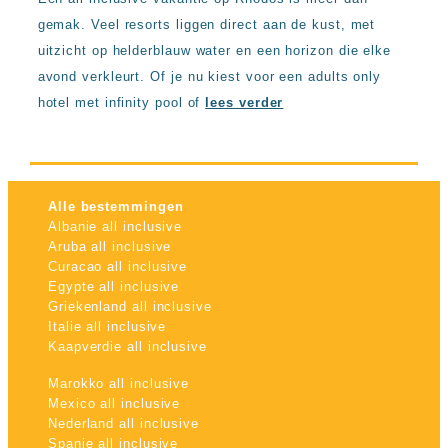
gemak. Veel resorts liggen direct aan de kust, met
uitzicht op helderblauw water en een horizon die elke
avond verkleurt. Of je nu kiest voor een adults only
hotel met infinity pool of
lees verder
Alle bestemmingen
Albanie all inclusive
Aruba all inclusive
Curacao all inclusive
Egypte all inclusive
Griekenland all inclusive
Italie all inclusive
Kaapverdie all inclusive
Marokko all inclusive
Mexico all inclusive
Nederland all inclusive
Spanje all inclusive