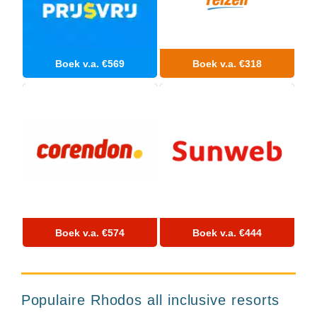
Hotels
&
Resorts
RIU
Boek v.a. €569
Boek v.a. €318
TUI
Blue
Populaire
type
hotels
Adults
only
all
inclusive
resorts
Hotels
met
Boek v.a. €574
Boek v.a. €444
Italiaans
restaurant
Hotels
met
Amus Rhodes
Populaire Rhodos all inclusive resorts
8+
swim-
Resort