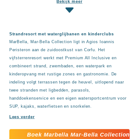
Bekijk meer
Hotels
&
Resorts
RIU
TUI
Strandresort met waterglijbanen en kinderclubs
Blue
MarBella, Mar-Bella Collection ligt in Agios Ioannis
Populaire
Peristeron aan de zuidoostkust van Corfu. Het
type
hotels
vijfsterrenresort werkt met Premium All Inclusive en
Adults
combineert strand, zwembaden, een waterpark en
only
kinderopvang met rustige zones en gastronomie. De
all
indeling volgt terrassen tegen de heuvel, uitlopend naar
inclusive
resorts
twee stranden met ligbedden, parasols,
Hotels
handdoekenservice en een eigen watersportcentrum voor
met
SUP, kajaks, waterfietsen en snorkelen.
Italiaans
restaurant
Lees verder
Hotels
met
swim-
Boek Marbella Mar-Bella Collection