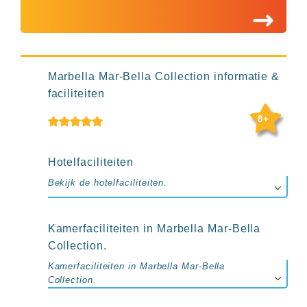
up
kamer
All
inclusive
wellness
hotels
Marbella Mar-Bella Collection informatie &
Alle
faciliteiten
all-
inclusive
8+
resorts
&
hotels
Hotelfaciliteiten
Bekijk de hotelfaciliteiten.
Kamerfaciliteiten in Marbella Mar-Bella
Collection.
Kamerfaciliteiten in Marbella Mar-Bella
Collection.