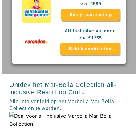
Sal
All
v.a. €989
Kaapverdie
inclusive
Tenerife
Bekijk aanbieding
resorts
All
Turkije
inclusive
Populaire
All inclusive vakantie
bestemmingen
hotels
v.a. €1255
Long
Bekijk aanbieding
Beach
Alanya
RIU
Touareg
Servatur
Waikiki
Ontdek het Mar-Bella Collection all-
Sindbad
inclusive Resort op Corfu
Club
The
Alle info verliefd op het Marbella Mar-Bella
Ibiza
Collection te worden.
TwIIns
Populaire
hotelketens
Melia