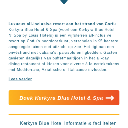
Hotels
&
Resorts
RIU
Luxueus all-inclusive resort aan het strand van Corfu
TUI
Kerkyra Blue Hotel & Spa (voorheen Kerkyra Blue Hotel
Blue
N’ Spa by Louis Hotels) is een vijfsterren all‑inclusive
Populaire
resort op Corfu’s noordoostkust, verscholen in 95 hectare
aangelegde tuinen met uitzicht op zee. Het ligt aan een
type
privéstrand met cabana’s, parasols en ligbedden. Gasten
hotels
genieten dagelijks van buffetmaaltijden in het all‑day
Adults
dining-restaurant of kiezen voor diverse à‑la‑cartekeukens
only
met Mediterrane, Aziatische of Italiaanse invloeden.
all
inclusive
Lees verder
resorts
Hotels
met
Boek Kerkyra Blue Hotel & Spa
Italiaans
restaurant
Hotels
met
swim-
Kerkyra Blue Hotel informatie & faciliteiten