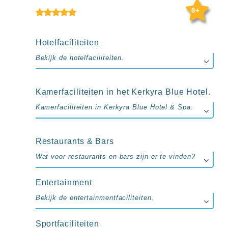
up
8+
kamer
All
inclusive
wellness
Hotelfaciliteiten
hotels
Bekijk de hotelfaciliteiten.
Alle
all-
inclusive
Kamerfaciliteiten in het Kerkyra Blue Hotel.
resorts
&
Kamerfaciliteiten in Kerkyra Blue Hotel & Spa.
hotels
Restaurants & Bars
Wat voor restaurants en bars zijn er te vinden?
Entertainment
Bekijk de entertainmentfaciliteiten.
Sportfaciliteiten