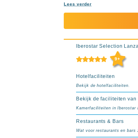
Ibiza
Lees verder
TwIIns
Populaire
hotelketens
Melia
Hotels
Iberostar Selection Lanza
&
Resorts
9+
RIU
TUI
Hotelfaciliteiten
Blue
Bekijk de hotelfaciliteiten.
Populaire
type
Bekijk de faciliteiten va
hotels
Kamerfaciliteiten in Iberostar
Adults
only
Restaurants & Bars
all
Wat voor restaurants en bars z
inclusive