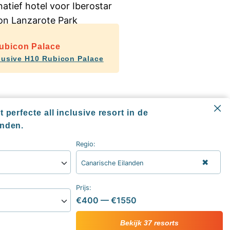
ubicon Palace
clusive H10 Rubicon Palace
e hotels all inclusive
 perfecte all inclusive resort in de
anden.
Regio:
✖
Canarische Eilanden
Informatie
All inclusive blog
Prijs:
Alle all inclusive resorts & hotels
€400
—
€1550
sive
Contact
ive vakantie
Over ons
Bekijk 37 resorts