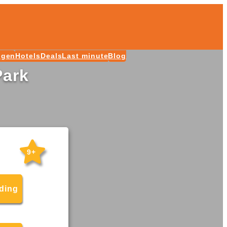
ngen
Hotels
Deals
Last minute
Blog
Park
9+
eding