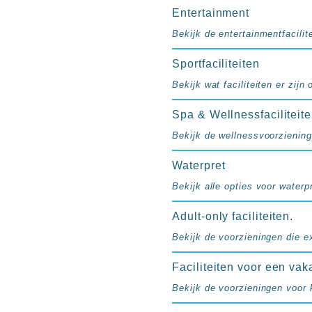
resorts
Entertainment
Hotels
Bekijk de entertainmentfacilite
met
Italiaans
Sportfaciliteiten
restaurant
Hotels
Bekijk wat faciliteiten er zijn
met
Spa & Wellnessfaciliteit
swim-
up
Bekijk de wellnessvoorziening
kamer
All
Waterpret
inclusive
Bekijk alle opties voor waterpr
wellness
hotels
Adult-only faciliteiten.
Alle
Bekijk de voorzieningen die e
all-
inclusive
Faciliteiten voor een vak
resorts
Bekijk de voorzieningen voor 
&
hotels