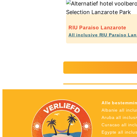
RIU Paraiso Lanzarote
All inclusive RIU Paraiso La
Alle bestemmi
Albanie all inclu
Aruba all inclus
Curacao all incl
Egypte all inclu