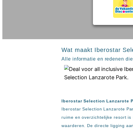
inclusive
Kreta
hotels
Mallorca
Spanje
Sal
All
Kaapverdie
inclusive
Tenerife
resorts
All
Turkije
inclusive
Wat maakt Iberostar Sel
Populaire
bestemmingen
hotels
Alle informatie en redenen die
Zoeken
Long
Beach
Alanya
RIU
Touareg
Servatur
Iberostar Selection Lanzarote P
Waikiki
Iberostar Selection Lanzarote Par
Sindbad
ruime en overzichtelijke resort i
Club
waarderen. De directe ligging aan
The