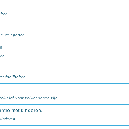
iten.
 om te sporten.
en
en.
et faciliteiten.
xclusief voor volwassenen zijn.
antie met kinderen.
kinderen.