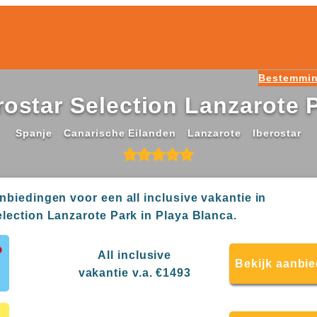
Bestemmi
rostar Selection Lanzarote 
Spanje
Canarische Eilanden
Lanzarote
Iberostar
anbiedingen voor een all inclusive vakantie in
election Lanzarote Park in Playa Blanca.
All inclusive
Bekijk aanbi
vakantie v.a. €1493