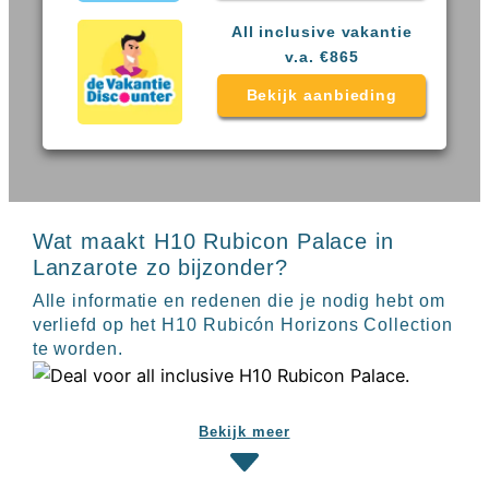
Sal
All
Kaapverdie
inclusive
All inclusive vakantie
Tenerife
resorts
v.a. €865
All
Turkije
inclusive
Bekijk aanbieding
Populaire
bestemmingen
hotels
Long
Beach
Alanya
RIU
Wat maakt H10 Rubicon Palace in
Touareg
Lanzarote zo bijzonder?
Servatur
Waikiki
Alle informatie en redenen die je nodig hebt om
Sindbad
verliefd op het H10 Rubicón Horizons Collection
Club
te worden.
The
Ibiza
TwIIns
Populaire
Bekijk meer
hotelketens
Melia