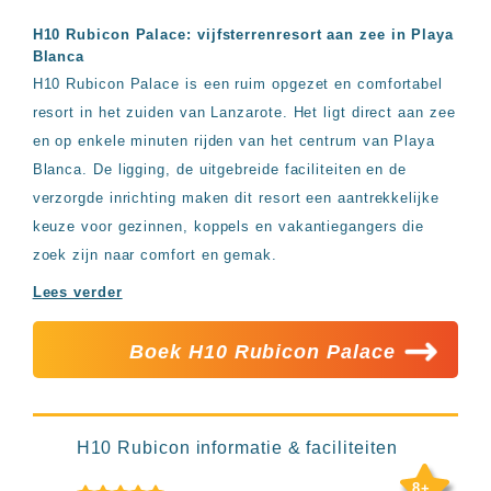
Hotels
&
H10 Rubicon Palace: vijfsterrenresort aan zee in Playa
Resorts
Blanca
RIU
H10 Rubicon Palace is een ruim opgezet en comfortabel
TUI
resort in het zuiden van Lanzarote. Het ligt direct aan zee
Blue
en op enkele minuten rijden van het centrum van Playa
Populaire
Blanca. De ligging, de uitgebreide faciliteiten en de
type
verzorgde inrichting maken dit resort een aantrekkelijke
hotels
keuze voor gezinnen, koppels en vakantiegangers die
Adults
only
zoek zijn naar comfort en gemak.
all
Lees verder
inclusive
resorts
Hotels
Boek H10 Rubicon Palace
met
Italiaans
restaurant
Hotels
H10 Rubicon informatie & faciliteiten
met
swim-
8+