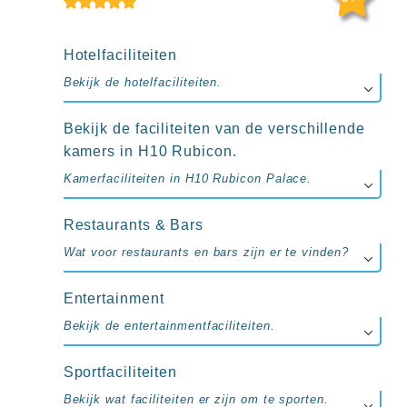
up
kamer
All
Hotelfaciliteiten
inclusive
wellness
Bekijk de hotelfaciliteiten.
hotels
Alle
all-
Bekijk de faciliteiten van de verschillende
inclusive
kamers in H10 Rubicon.
resorts
Kamerfaciliteiten in H10 Rubicon Palace.
&
hotels
Restaurants & Bars
Wat voor restaurants en bars zijn er te vinden?
Entertainment
Bekijk de entertainmentfaciliteiten.
Sportfaciliteiten
Bekijk wat faciliteiten er zijn om te sporten.