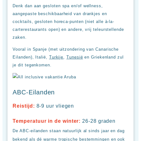
up
Denk dan aan gesloten spa en/of wellness,
kamer
All
aangepaste beschikbaarheid van drankjes en
inclusive
cocktails, gesloten horeca-punten (niet alle à-la-
wellness
carterestaurants open) en andere, vrij teleurstellende
hotels
zaken.
Alle
all-
Vooral in Spanje (met uitzondering van Canarische
inclusive
resorts
Eilanden), Italië,
Turkije
,
Tunesië
en Griekenland zul
&
je dit tegenkomen.
hotels
ABC-Eilanden
Reistijd:
8-9 uur vliegen
Temperatuur in de winter:
26-28 graden
De ABC-eilanden staan natuurlijk al sinds jaar en dag
bekend als dé warme tropische bestemmingen en ook