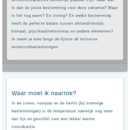
Sal
All
Kaapverdie
is dan de juiste bestemming voor deze vakantie? Waar
inclusive
Tenerife
resorts
is het nog warm? En zonnig? En welke bestemming
All
Turkije
heeft de perfecte balans tussen afstand/reistijd,
inclusive
Populaire
bestemmingen
klimaat, prijs/kwaliteitsniveau en andere elementen?
hotels
Ik neem je mee langs de fijnste all inclusive
Long
winterzonbestemmingen.
Beach
Alanya
RIU
Touareg
Servatur
Waikiki
Sindbad
Club
Waar moet ik naartoe?
The
Ibiza
In de zomer, voorjaar en de herfst (bij sommige
TwIIns
bestemmingen) is de temperatuur namelijk nog meer
Populaire
dan fijn en geschikt voor een lekker warme
hotelketens
zonvakantie.
Melia