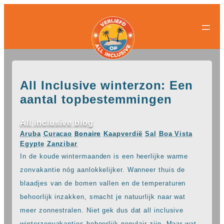
All-
All-
Ga
inclusive
inclusive
naar
bestemmingen
hotels
de
Populaire
Populaire
inhoud
landen
landen
Curacao
All
Egypte
inclusive
All Inclusive winterzon: Een
Griekenland
resorts
aantal topbestemmingen
Mexico
Egypte
Nederland
All
Spanje
inclusive
All inclusive blog
Turkije
hotels
Aruba
Curacao
Bonaire
Kaapverdië
Sal
Boa Vista
Griekenland
Populaire
Egypte
Zanzibar
All
bestemmingen
In de koude wintermaanden is een heerlijke warme
inclusive
Antalya
resorts
zonvakantie nóg aanlokkelijker. Wanneer thuis de
Gran
Mexico
blaadjes van de bomen vallen en de temperaturen
Canaria
All
Hurghada
behoorlijk inzakken, smacht je natuurlijk naar wat
inclusive
Kreta
hotels
meer zonnestralen. Niet gek dus dat all inclusive
Mallorca
Spanje
winterzonvakanties behoorlijk populair zijn. Maar wat