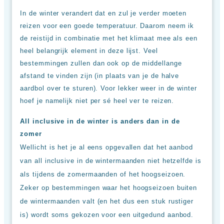
Hotels
In de winter verandert dat en zul je verder moeten
&
Resorts
reizen voor een goede temperatuur. Daarom neem ik
RIU
de reistijd in combinatie met het klimaat mee als een
TUI
heel belangrijk element in deze lijst. Veel
Blue
bestemmingen zullen dan ook op de middellange
Populaire
afstand te vinden zijn (in plaats van je de halve
type
aardbol over te sturen). Voor lekker weer in de winter
hotels
hoef je namelijk niet per sé heel ver te reizen.
Adults
only
All inclusive in de winter is anders dan in de
all
zomer
inclusive
resorts
Wellicht is het je al eens opgevallen dat het aanbod
Hotels
van all inclusive in de wintermaanden niet hetzelfde is
met
als tijdens de zomermaanden of het hoogseizoen.
Italiaans
restaurant
Zeker op bestemmingen waar het hoogseizoen buiten
Hotels
de wintermaanden valt (en het dus een stuk rustiger
met
swim-
is) wordt soms gekozen voor een uitgedund aanbod.