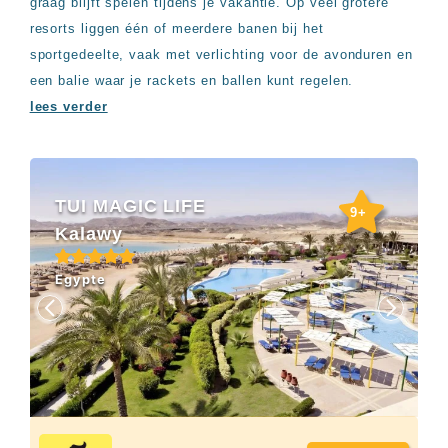
graag blijft spelen tijdens je vakantie. Op veel grotere
Sal
All
Kaapverdie
inclusive
resorts liggen één of meerdere banen bij het
Tenerife
resorts
sportgedeelte, vaak met verlichting voor de avonduren en
All
Turkije
een balie waar je rackets en ballen kunt regelen.
inclusive
Populaire
bestemmingen
lees verder
hotels
Long
Beach
Alanya
RIU
TUI MAGIC LIFE
9+
Touareg
Kalawy
Servatur
Waikiki
Egypte
Sindbad
Club
The
Ibiza
TwIIns
Populaire
hotelketens
Melia