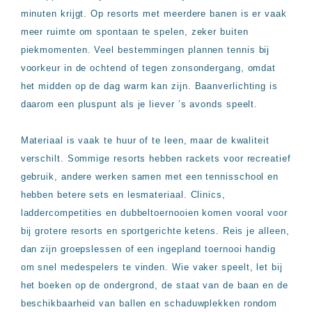
up
minuten krijgt. Op resorts met meerdere banen is er vaak
kamer
All
meer ruimte om spontaan te spelen, zeker buiten
inclusive
piekmomenten. Veel bestemmingen plannen tennis bij
wellness
voorkeur in de ochtend of tegen zonsondergang, omdat
hotels
Alle
het midden op de dag warm kan zijn. Baanverlichting is
all-
daarom een pluspunt als je liever ’s avonds speelt.
inclusive
resorts
&
Materiaal is vaak te huur of te leen, maar de kwaliteit
hotels
verschilt. Sommige resorts hebben rackets voor recreatief
gebruik, andere werken samen met een tennisschool en
hebben betere sets en lesmateriaal. Clinics,
laddercompetities en dubbeltoernooien komen vooral voor
bij grotere resorts en sportgerichte ketens. Reis je alleen,
dan zijn groepslessen of een ingepland toernooi handig
om snel medespelers te vinden. Wie vaker speelt, let bij
het boeken op de ondergrond, de staat van de baan en de
beschikbaarheid van ballen en schaduwplekken rondom