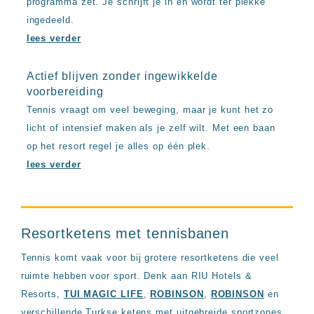
programma zet. Je schrijft je in en wordt ter plekke
ingedeeld.
lees verder
Actief blijven zonder ingewikkelde
voorbereiding
Tennis vraagt om veel beweging, maar je kunt het zo
licht of intensief maken als je zelf wilt. Met een baan
op het resort regel je alles op één plek.
lees verder
Resortketens met tennisbanen
Tennis komt vaak voor bij grotere resortketens die veel
ruimte hebben voor sport. Denk aan RIU Hotels &
Resorts,
TUI MAGIC LIFE
,
ROBINSON
,
ROBINSON
en
verschillende Turkse ketens met uitgebreide sportzones.