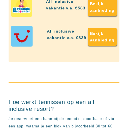
All inclusive
Hotels
Bekijk
vakantie v.a. €583
&
aanbieding
Resorts
RIU
TUI
All inclusive
Blue
Bekijk
vakantie v.a. €839
aanbieding
Populaire
type
hotels
Adults
only
all
inclusive
resorts
Hotels
met
Italiaans
Hoe werkt tennissen op een all
restaurant
inclusive resort?
Hotels
met
Je reserveert een baan bij de receptie, sportbalie of via
swim-
een app, waarna je een blok van bijvoorbeeld 30 tot 60