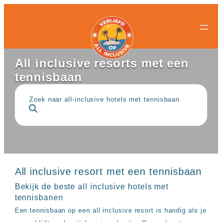
All-
All-
Ga
inclusive
inclusive
naar
bestemmingen
hotels
de
Populaire
Populaire
inhoud
landen
landen
All inclusive resorts met een
Curacao
All
tennisbaan
Egypte
inclusive
Griekenland
resorts
Mexico
Egypte
Zoek naar all-inclusive hotels met tennisbaan
Nederland
All
Spanje
inclusive
Turkije
hotels
Griekenland
Populaire
All
bestemmingen
inclusive
Antalya
resorts
All inclusive resort met een tennisbaan
Gran
Mexico
Canaria
All
Bekijk de beste all inclusive hotels met
Hurghada
inclusive
tennisbanen
Kreta
hotels
Een tennisbaan op een all inclusive resort is handig als je
Mallorca
Spanje