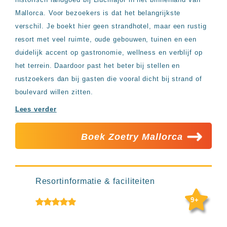
Hotels
Mallorca. Voor bezoekers is dat het belangrijkste
&
Resorts
verschil. Je boekt hier geen strandhotel, maar een rustig
RIU
resort met veel ruimte, oude gebouwen, tuinen en een
TUI
duidelijk accent op gastronomie, wellness en verblijf op
Blue
het terrein. Daardoor past het beter bij stellen en
Populaire
rustzoekers dan bij gasten die vooral dicht bij strand of
type
boulevard willen zitten.
hotels
Adults
Lees verder
only
all
Boek Zoetry Mallorca
inclusive
resorts
Hotels
met
Italiaans
Resortinformatie & faciliteiten
restaurant
Hotels
9+
met
swim-