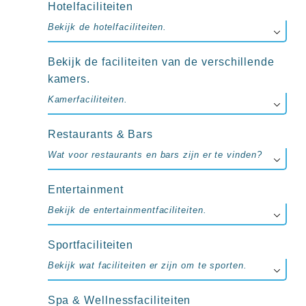
up
Hotelfaciliteiten
kamer
Bekijk de hotelfaciliteiten.
All
inclusive
wellness
Bekijk de faciliteiten van de verschillende
hotels
kamers.
Alle
all-
Kamerfaciliteiten.
inclusive
resorts
Restaurants & Bars
&
hotels
Wat voor restaurants en bars zijn er te vinden?
Entertainment
Bekijk de entertainmentfaciliteiten.
Sportfaciliteiten
Bekijk wat faciliteiten er zijn om te sporten.
Spa & Wellnessfaciliteiten