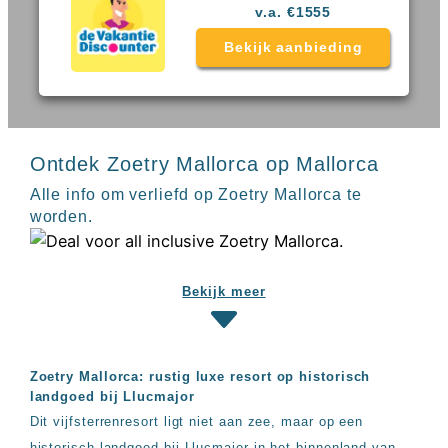
Sal
All
v.a. €1555
Kaapverdie
inclusive
Tenerife
Bekijk aanbieding
resorts
All
Turkije
inclusive
Populaire
bestemmingen
hotels
Long
Ontdek Zoetry Mallorca op Mallorca
Beach
Alanya
Alle info om verliefd op Zoetry Mallorca te
RIU
worden.
Touareg
Servatur
Waikiki
Sindbad
Bekijk meer
Club
The
Ibiza
TwIIns
Zoetry Mallorca: rustig luxe resort op historisch
Populaire
landgoed bij Llucmajor
hotelketens
Dit vijfsterrenresort ligt niet aan zee, maar op een
Melia
historisch landgoed bij Llucmajor in het binnenland van