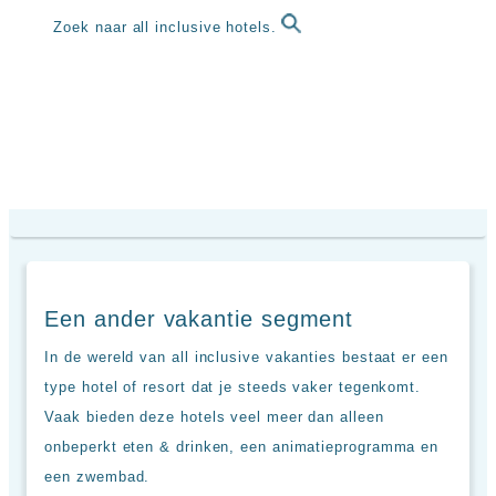
Sal
All
Kaapverdie
Zoek naar all inclusive hotels.
inclusive
Tenerife
resorts
All
Turkije
inclusive
Populaire
bestemmingen
hotels
Long
Beach
Alanya
RIU
Touareg
Servatur
Waikiki
Sindbad
Een ander vakantie segment
Club
The
In de wereld van all inclusive vakanties bestaat er een
Ibiza
type hotel of resort dat je steeds vaker tegenkomt.
TwIIns
Vaak bieden deze hotels veel meer dan alleen
Populaire
onbeperkt eten & drinken, een animatieprogramma en
hotelketens
een zwembad.
Melia