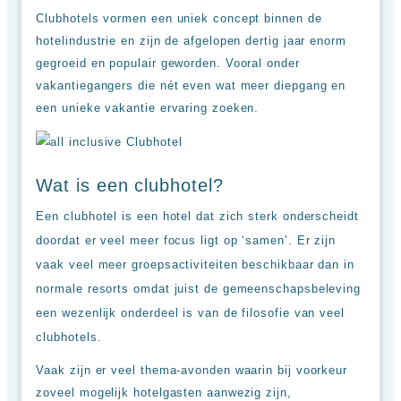
Hotels
Clubhotels vormen een uniek concept binnen de
&
hotelindustrie en zijn de afgelopen dertig jaar enorm
Resorts
gegroeid en populair geworden. Vooral onder
RIU
TUI
vakantiegangers die nét even wat meer diepgang en
Blue
een unieke vakantie ervaring zoeken.
Populaire
type
hotels
Wat is een clubhotel?
Adults
only
Een clubhotel is een hotel dat zich sterk onderscheidt
all
doordat er veel meer focus ligt op ‘samen’. Er zijn
inclusive
resorts
vaak veel meer groepsactiviteiten beschikbaar dan in
Hotels
normale resorts omdat juist de gemeenschapsbeleving
met
Italiaans
een wezenlijk onderdeel is van de filosofie van veel
restaurant
clubhotels.
Hotels
met
Vaak zijn er veel thema-avonden waarin bij voorkeur
swim-
zoveel mogelijk hotelgasten aanwezig zijn,