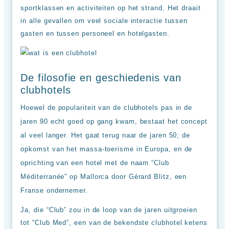
up
sportklassen en activiteiten op het strand. Het draait
kamer
All
in alle gevallen om veel sociale interactie tussen
inclusive
gasten en tussen personeel en hotelgasten.
wellness
hotels
Alle
all-
De filosofie en geschiedenis van
inclusive
clubhotels
resorts
&
Hoewel de populariteit van de clubhotels pas in de
hotels
jaren 90 echt goed op gang kwam, bestaat het concept
al veel langer. Het gaat terug naar de jaren 50; de
opkomst van het massa-toerisme in Europa, en de
oprichting van een hotel met de naam “Club
Méditerranée” op Mallorca door Gérard Blitz, een
Franse ondernemer.
Ja, die “Club” zou in de loop van de jaren uitgroeien
tot “Club Med”, een van de bekendste clubhotel ketens