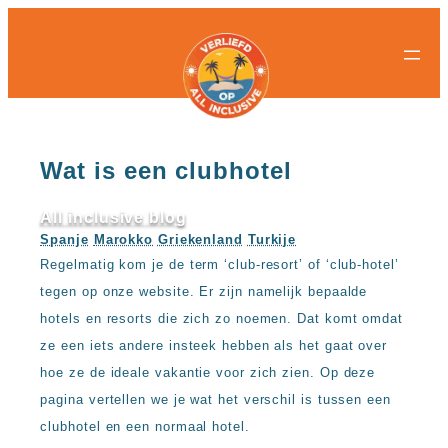
All-
All-
Ga
inclusive
inclusive
naar
bestemmingen
hotels
de
Populaire
Populaire
inhoud
landen
landen
Curacao
All
Egypte
inclusive
Wat is een clubhotel
Griekenland
resorts
Mexico
Egypte
Nederland
All
All inclusive blog
Spanje
inclusive
Spanje
Marokko
Griekenland
Turkije
Turkije
hotels
Regelmatig kom je de term ‘club-resort’ of ‘club-hotel’
Griekenland
Populaire
tegen op onze website. Er zijn namelijk bepaalde
All
bestemmingen
inclusive
hotels en resorts die zich zo noemen. Dat komt omdat
Antalya
resorts
ze een iets andere insteek hebben als het gaat over
Gran
Mexico
Canaria
hoe ze de ideale vakantie voor zich zien. Op deze
All
Hurghada
inclusive
pagina vertellen we je wat het verschil is tussen een
Kreta
hotels
clubhotel en een normaal hotel.
Mallorca
Spanje