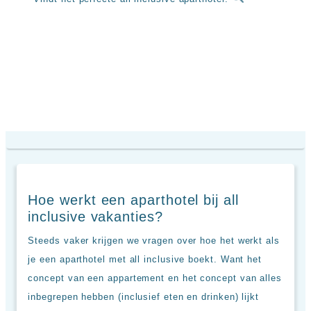
Sal
All
Kaapverdie
inclusive
Tenerife
resorts
All
Turkije
inclusive
Populaire
bestemmingen
hotels
Long
Beach
Alanya
RIU
Touareg
Servatur
Waikiki
Sindbad
Hoe werkt een aparthotel bij all
Club
inclusive vakanties?
The
Ibiza
Steeds vaker krijgen we vragen over hoe het werkt als
TwIIns
je een aparthotel met all inclusive boekt. Want het
Populaire
concept van een appartement en het concept van alles
hotelketens
inbegrepen hebben (inclusief eten en drinken) lijkt
Melia