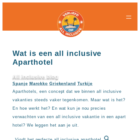
All-
All-
Ga
inclusive
inclusive
naar
bestemmingen
hotels
de
Populaire
Populaire
inhoud
landen
landen
Curacao
All
Egypte
inclusive
Wat is een all inclusive
Griekenland
resorts
Aparthotel
Mexico
Egypte
Nederland
All
Spanje
inclusive
All inclusive blog
Turkije
hotels
Spanje
Marokko
Griekenland
Turkije
Griekenland
Populaire
Aparthotels, een concept dat we binnen all inclusive
All
bestemmingen
inclusive
vakanties steeds vaker tegenkomen. Maar wat is het?
Antalya
resorts
En hoe werkt het? En wat kun je nou precies
Gran
Mexico
Canaria
verwachten van een all inclusive vakantie in een apart
All
Hurghada
inclusive
hotel? We leggen het aan je uit.
Kreta
hotels
Mallorca
Spanje
Vindt het perfecte all inclusive aparthotel.