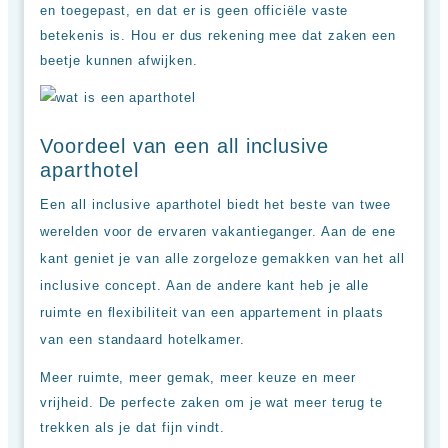
up
en toegepast, en dat er is geen officiële vaste
kamer
betekenis is. Hou er dus rekening mee dat zaken een
All
beetje kunnen afwijken.
inclusive
wellness
hotels
Alle
all-
Voordeel van een all inclusive
inclusive
aparthotel
resorts
&
Een all inclusive aparthotel biedt het beste van twee
hotels
werelden voor de ervaren vakantieganger. Aan de ene
kant geniet je van alle zorgeloze gemakken van het all
inclusive concept. Aan de andere kant heb je alle
ruimte en flexibiliteit van een appartement in plaats
van een standaard hotelkamer.
Meer ruimte, meer gemak, meer keuze en meer
vrijheid. De perfecte zaken om je wat meer terug te
trekken als je dat fijn vindt.