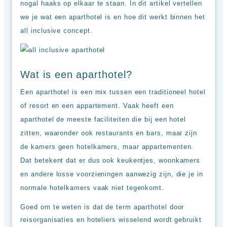
nogal haaks op elkaar te staan. In dit artikel vertellen
Hotels
&
we je wat een aparthotel is en hoe dit werkt binnen het
Resorts
all inclusive concept.
RIU
TUI
Blue
Populaire
Wat is een aparthotel?
type
Een aparthotel is een mix tussen een traditioneel hotel
hotels
of resort en een appartement. Vaak heeft een
Adults
only
aparthotel de meeste faciliteiten die bij een hotel
all
zitten, waaronder ook restaurants en bars, maar zijn
inclusive
resorts
de kamers geen hotelkamers, maar appartementen.
Hotels
Dat betekent dat er dus ook keukentjes, woonkamers
met
en andere losse voorzieningen aanwezig zijn, die je in
Italiaans
restaurant
normale hotelkamers vaak niet tegenkomt.
Hotels
Goed om te weten is dat de term aparthotel door
met
swim-
reisorganisaties en hoteliers wisselend wordt gebruikt