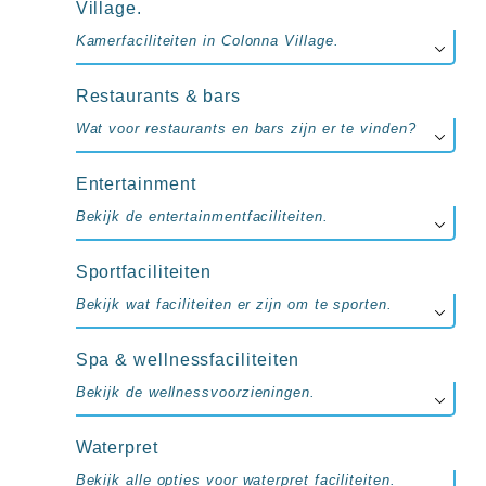
up
Village.
kamer
Kamerfaciliteiten in Colonna Village.
All
inclusive
wellness
Restaurants & bars
hotels
Wat voor restaurants en bars zijn er te vinden?
Alle
all-
inclusive
Entertainment
resorts
Bekijk de entertainmentfaciliteiten.
&
hotels
Sportfaciliteiten
Bekijk wat faciliteiten er zijn om te sporten.
Spa & wellnessfaciliteiten
Bekijk de wellnessvoorzieningen.
Waterpret
Bekijk alle opties voor waterpret faciliteiten.