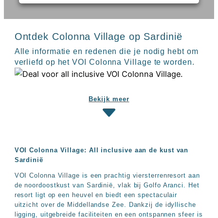
Sal
All
Kaapverdie
inclusive
Tenerife
resorts
All
Turkije
Ontdek Colonna Village op Sardinië
inclusive
Populaire
bestemmingen
Alle informatie en redenen die je nodig hebt om
hotels
verliefd op het VOI Colonna Village te worden.
Long
Beach
Alanya
RIU
Bekijk meer
Touareg
Servatur
Waikiki
Sindbad
Club
VOI Colonna Village: All inclusive aan de kust van
The
Sardinië
Ibiza
VOI Colonna Village is een prachtig viersterrenresort aan
TwIIns
de noordoostkust van Sardinië, vlak bij Golfo Aranci. Het
Populaire
resort ligt op een heuvel en biedt een spectaculair
hotelketens
uitzicht over de Middellandse Zee. Dankzij de idyllische
Melia
ligging, uitgebreide faciliteiten en een ontspannen sfeer is