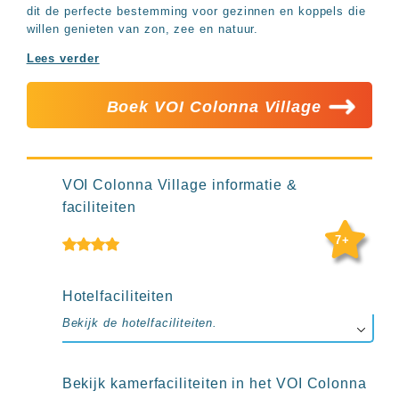
Hotels
dit de perfecte bestemming voor gezinnen en koppels die
&
willen genieten van zon, zee en natuur.
Resorts
Lees verder
RIU
TUI
Blue
Boek VOI Colonna Village
Populaire
type
hotels
VOI Colonna Village informatie &
Adults
only
faciliteiten
all
inclusive
7+
resorts
Hotels
met
Hotelfaciliteiten
Italiaans
Bekijk de hotelfaciliteiten.
restaurant
Hotels
met
swim-
Bekijk kamerfaciliteiten in het VOI Colonna