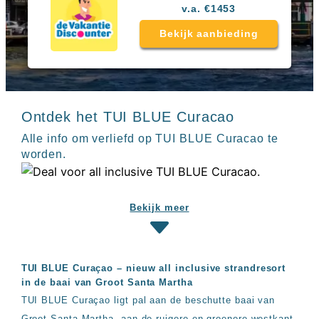
Sal
All
v.a. €1453
Kaapverdie
inclusive
Tenerife
Bekijk aanbieding
resorts
All
Turkije
inclusive
Populaire
bestemmingen
hotels
Long
Ontdek het TUI BLUE Curacao
Beach
Alanya
Alle info om verliefd op TUI BLUE Curacao te
RIU
worden.
Touareg
Servatur
Waikiki
Sindbad
Bekijk meer
Club
The
Ibiza
TwIIns
TUI BLUE Curaçao – nieuw all inclusive strandresort
Populaire
in de baai van Groot Santa Martha
hotelketens
TUI BLUE Curaçao ligt pal aan de beschutte baai van
Melia
Groot Santa Martha, aan de ruigere en groenere westkant