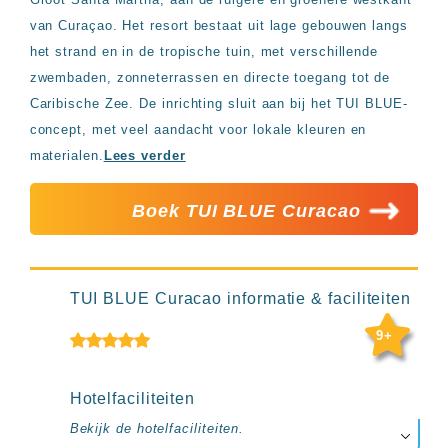
Hotels
van Curaçao. Het resort bestaat uit lage gebouwen langs
&
Resorts
het strand en in de tropische tuin, met verschillende
RIU
zwembaden, zonneterrassen en directe toegang tot de
TUI
Caribische Zee. De inrichting sluit aan bij het TUI BLUE-
Blue
concept, met veel aandacht voor lokale kleuren en
Populaire
materialen.
Lees verder
type
hotels
Boek TUI BLUE Curacao
Adults
only
all
inclusive
resorts
TUI BLUE Curacao informatie & faciliteiten
Hotels
met
9+
Italiaans
restaurant
Hotels
Hotelfaciliteiten
met
swim-
Bekijk de hotelfaciliteiten.