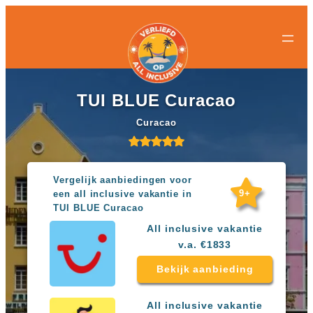
All-
All-
Ga
inclusive
inclusive
naar
bestemmingen
hotels
de
Populaire
Populaire
inhoud
landen
landen
Curacao
All
TUI BLUE Curacao
Egypte
inclusive
Griekenland
resorts
Curacao
Mexico
Egypte
Nederland
All
Spanje
inclusive
Turkije
hotels
Vergelijk aanbiedingen voor
Griekenland
9+
een all inclusive vakantie in
Populaire
All
TUI BLUE Curacao
bestemmingen
inclusive
All inclusive vakantie
Antalya
resorts
v.a. €1833
Gran
Mexico
Canaria
All
Bekijk aanbieding
Hurghada
inclusive
Kreta
hotels
Mallorca
Spanje
All inclusive vakantie