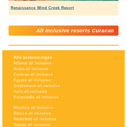
Renaissance Wind Creek Resort
All inclusive resorts Curacao
Alle bestemmingen
Albanie all inclusive
Aruba all inclusive
Curacao all inclusive
Egypte all inclusive
Griekenland all inclusive
Italie all inclusive
Kaapverdie all inclusive
Marokko all inclusive
Mexico all inclusive
Nederland all inclusive
Spanje all inclusive