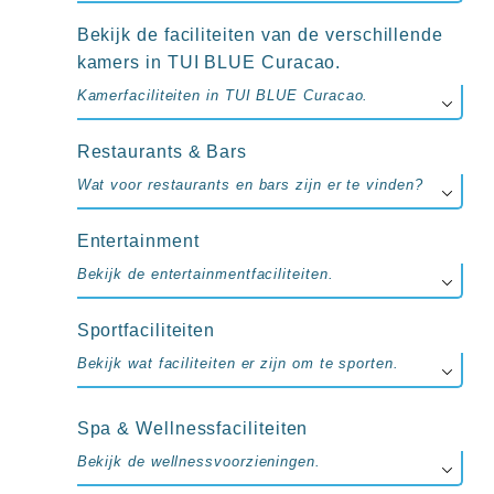
up
kamer
Bekijk de faciliteiten van de verschillende
All
kamers in TUI BLUE Curacao.
inclusive
wellness
Kamerfaciliteiten in TUI BLUE Curacao.
hotels
Alle
Restaurants & Bars
all-
inclusive
Wat voor restaurants en bars zijn er te vinden?
resorts
&
Entertainment
hotels
Bekijk de entertainmentfaciliteiten.
Sportfaciliteiten
Bekijk wat faciliteiten er zijn om te sporten.
Spa & Wellnessfaciliteiten
Bekijk de wellnessvoorzieningen.