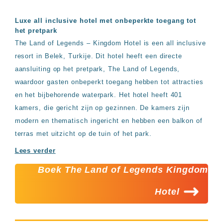
Hotels
&
Luxe all inclusive hotel met onbeperkte toegang tot
Resorts
het pretpark
RIU
The Land of Legends – Kingdom Hotel is een all inclusive
TUI
Blue
resort in Belek, Turkije. Dit hotel heeft een directe
aansluiting op het pretpark, The Land of Legends,
Populaire
type
waardoor gasten onbeperkt toegang hebben tot attracties
hotels
en het bijbehorende waterpark. Het hotel heeft 401
Adults
kamers, die gericht zijn op gezinnen. De kamers zijn
only
modern en thematisch ingericht en hebben een balkon of
all
inclusive
terras met uitzicht op de tuin of het park.
resorts
Lees verder
Hotels
met
Boek The Land of Legends Kingdom
Italiaans
restaurant
Hotel
Hotels
met
swim-