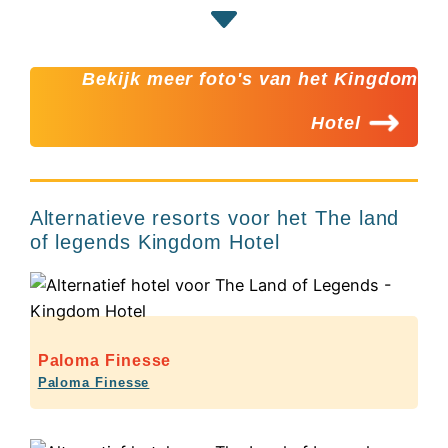
Bekijk meer foto's van het Kingdom
Hotel
Alternatieve resorts voor het The land
of legends Kingdom Hotel
Paloma Finesse
Paloma Finesse