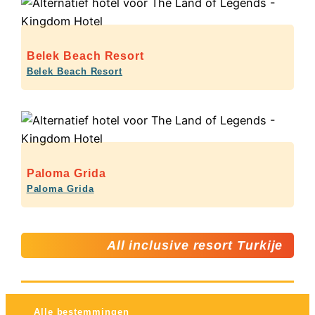
Belek Beach Resort
Belek Beach Resort
Paloma Grida
Paloma Grida
All inclusive resort Turkije
Alle bestemmingen