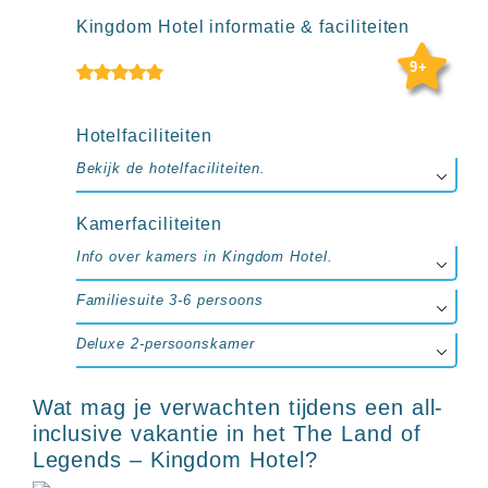
up
kamer
Kingdom Hotel informatie & faciliteiten
All
inclusive
9+
wellness
hotels
Alle
Hotelfaciliteiten
all-
Bekijk de hotelfaciliteiten.
inclusive
resorts
&
Kamerfaciliteiten
hotels
Info over kamers in Kingdom Hotel.
Familiesuite 3-6 persoons
Deluxe 2-persoonskamer
Wat mag je verwachten tijdens een all-
inclusive vakantie in het The Land of
Legends – Kingdom Hotel?