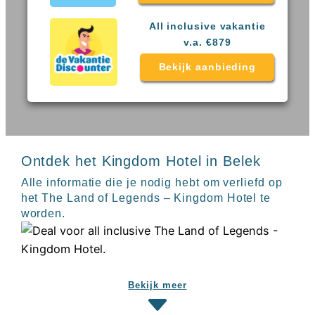
Sal
All
Kaapverdie
inclusive
All inclusive vakantie
Tenerife
resorts
v.a. €879
All
Turkije
inclusive
Bekijk aanbieding
Populaire
bestemmingen
hotels
Long
Beach
Alanya
RIU
Touareg
Ontdek het Kingdom Hotel in Belek
Servatur
Alle informatie die je nodig hebt om verliefd op
Waikiki
het The Land of Legends – Kingdom Hotel te
Sindbad
worden.
Club
The
Ibiza
TwIIns
Populaire
Bekijk meer
hotelketens
Melia