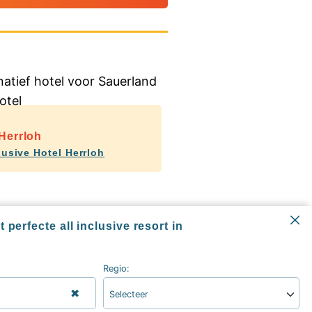
Herrloh
lusive Hotel Herrloh
nd hotels all inclusive
 perfecte all inclusive resort in
Regio:
✖
Selecteer
Informatie