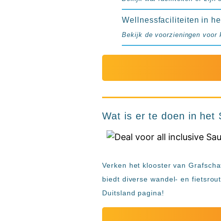
resorts
Hotels
Wellnessfaciliteiten in he
met
Bekijk de voorzieningen voor 
Italiaans
restaurant
Hotels
met
swim-
up
kamer
Wat is er te doen in het
All
inclusive
wellness
hotels
Alle
Verken het klooster van Grafscha
all-
biedt diverse wandel- en fietsro
inclusive
Duitsland pagina!
resorts
&
hotels