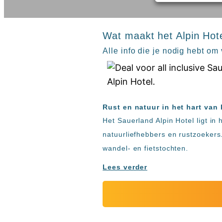
inclusive
Kreta
hotels
Mallorca
Spanje
Sal
Wat maakt het Alpin Hote
All
Kaapverdie
inclusive
Alle info die je nodig hebt om
Tenerife
resorts
All
Turkije
inclusive
Populaire
bestemmingen
hotels
Zoeken
Rust en natuur in het hart van
Long
Het Sauerland Alpin Hotel ligt in
Beach
Alanya
natuurliefhebbers en rustzoekers
RIU
wandel- en fietstochten.
Touareg
Lees verder
Servatur
Waikiki
Sindbad
Club
The