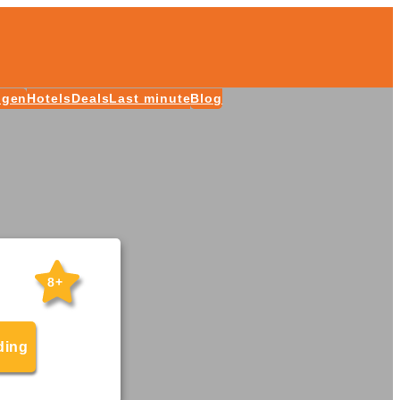
ngen
Hotels
Deals
Last minute
Blog
8+
ding