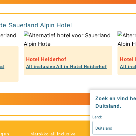
 de Sauerland Alpin Hotel
Hotel Heiderhof
Hotel 
nd
All inclusive All in Hotel Heiderhof
All inc
Duitsla
Zoek en vind het
Duitsland.
Land:
Duitsland
Type
ngen
Marokko all inclusive