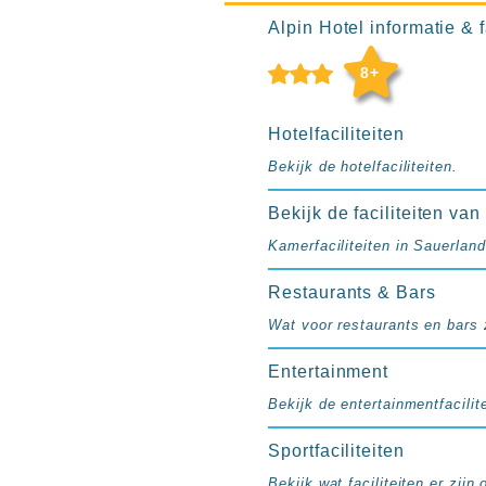
Ibiza
Alpin Hotel informatie & f
TwIIns
Populaire
8+
hotelketens
Melia
Hotelfaciliteiten
Hotels
Bekijk de hotelfaciliteiten.
&
Resorts
Bekijk de faciliteiten van
RIU
Kamerfaciliteiten in Sauerland
TUI
Blue
Restaurants & Bars
Populaire
Wat voor restaurants en bars z
type
hotels
Entertainment
Adults
Bekijk de entertainmentfacilite
only
all
Sportfaciliteiten
inclusive
Bekijk wat faciliteiten er zijn