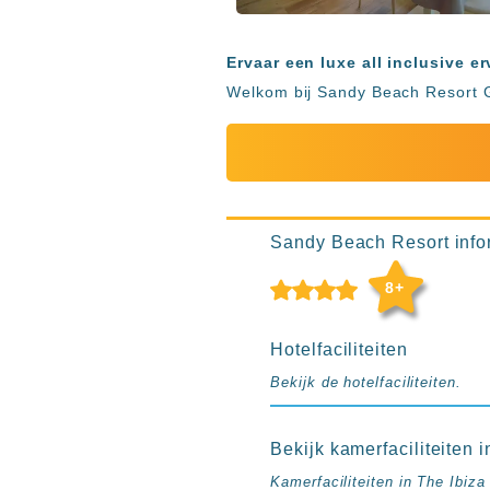
Ibiza
TwIIns
Ervaar een luxe all inclusive 
Populaire
Welkom bij Sandy Beach Resort 
hotelketens
Melia
Hotels
&
Resorts
RIU
Sandy Beach Resort inform
TUI
Blue
8+
Populaire
type
Hotelfaciliteiten
hotels
Bekijk de hotelfaciliteiten.
Adults
only
all
Bekijk kamerfaciliteiten
inclusive
Kamerfaciliteiten in The Ibiza