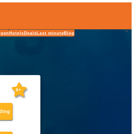
ngen
Hotels
Deals
Last minute
Blog
8+
ding