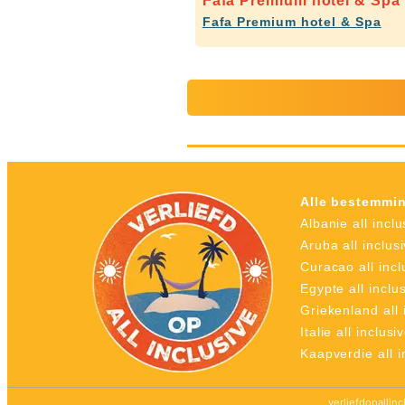
Fafa Premium hotel & Spa
Fafa Premium hotel & Spa
Alle bestemmi
Albanie all inclu
Aruba all inclus
Curacao all incl
Egypte all inclu
Griekenland all 
Italie all inclusi
Kaapverdie all i
verliefdopallin