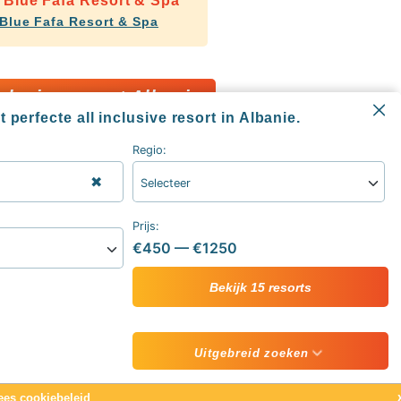
 Blue Fafa Resort & Spa
Blue Fafa Resort & Spa
nclusive resort Albanie
 perfecte all inclusive resort in Albanie.
Regio:
✖
Selecteer
Informatie
All inclusive blog
Prijs:
Alle all inclusive resorts & hotels
€450
—
€1250
sive
Contact
ive vakantie
Over ons
Bekijk 15 resorts
Uitgebreid zoeken
ees cookiebeleid