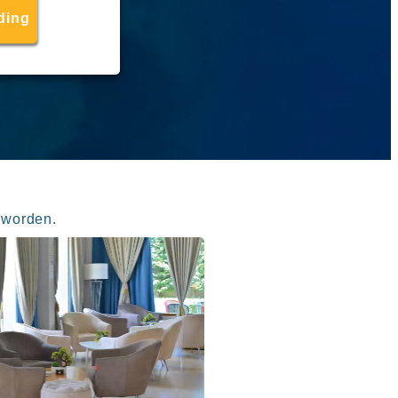
ding
 worden.