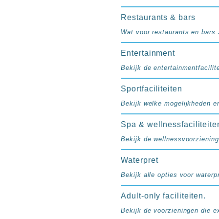
resorts
Hotels
Restaurants & bars
met
Wat voor restaurants en bars z
Italiaans
restaurant
Entertainment
Hotels
Bekijk de entertainmentfacilite
met
swim-
Sportfaciliteiten
up
Bekijk welke mogelijkheden er
kamer
All
Spa & wellnessfaciliteite
inclusive
wellness
Bekijk de wellnessvoorziening
hotels
Alle
Waterpret
all-
Bekijk alle opties voor waterpr
inclusive
resorts
Adult-only faciliteiten.
&
Bekijk de voorzieningen die e
hotels