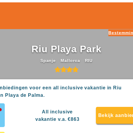
Bestemmi
Riu Playa Park
Spanje
Mallorca
RIU
anbiedingen voor een all inclusive vakantie in Riu
in Playa de Palma.
All inclusive
Bekijk aanbie
vakantie v.a. €863