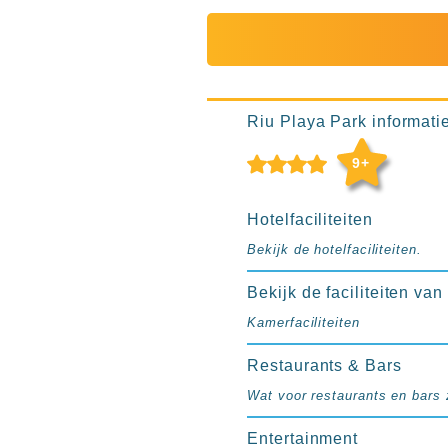
Ibiza
TwIIns
Populaire
hotelketens
Melia
Riu Playa Park informatie 
Hotels
&
9+
Resorts
RIU
Hotelfaciliteiten
TUI
Bekijk de hotelfaciliteiten.
Blue
Populaire
Bekijk de faciliteiten va
type
Kamerfaciliteiten
hotels
Adults
Restaurants & Bars
only
Wat voor restaurants en bars z
all
inclusive
Entertainment