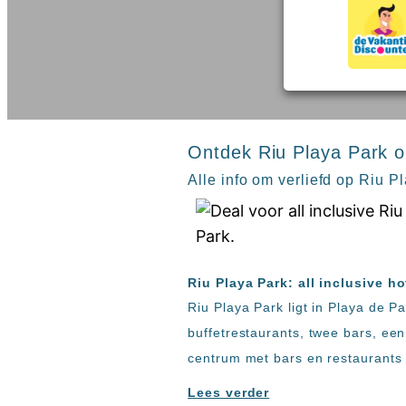
inclusive
Kreta
hotels
Mallorca
Spanje
Sal
All
Kaapverdie
inclusive
Tenerife
resorts
All
Turkije
inclusive
Ontdek Riu Playa Park o
Populaire
bestemmingen
hotels
Alle info om verliefd op Riu P
Zoeken
Long
Beach
Alanya
RIU
Riu Playa Park: all inclusive h
Touareg
Riu Playa Park ligt in Playa de 
Servatur
Waikiki
buffetrestaurants, twee bars, een
Sindbad
centrum met bars en restaurants
Club
The
Lees verder