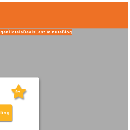
ngen
Hotels
Deals
Last minute
Blog
9+
ding