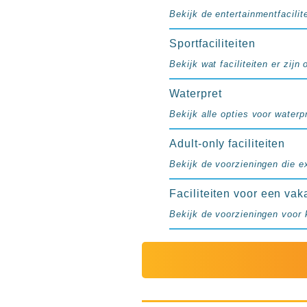
resorts
Bekijk de entertainmentfacilite
Hotels
met
Sportfaciliteiten
Italiaans
Bekijk wat faciliteiten er zijn
restaurant
Hotels
Waterpret
met
Bekijk alle opties voor waterpr
swim-
up
Adult-only faciliteiten
kamer
All
Bekijk de voorzieningen die e
inclusive
Faciliteiten voor een vak
wellness
hotels
Bekijk de voorzieningen voor 
Alle
all-
inclusive
resorts
&
hotels