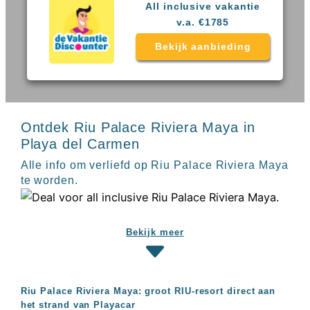
Sal
All
All inclusive vakantie
Kaapverdie
inclusive
v.a. €1785
Tenerife
resorts
All
Bekijk aanbieding
Turkije
inclusive
Populaire
bestemmingen
hotels
Long
Beach
Ontdek Riu Palace Riviera Maya in
Alanya
RIU
Playa del Carmen
Touareg
Alle info om verliefd op Riu Palace Riviera Maya
Servatur
te worden.
Waikiki
Sindbad
Club
The
Bekijk meer
Ibiza
TwIIns
Populaire
hotelketens
Riu Palace Riviera Maya: groot RIU-resort direct aan
Melia
het strand van Playacar