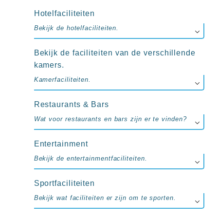
up
kamer
Hotelfaciliteiten
All
Bekijk de hotelfaciliteiten.
inclusive
wellness
hotels
Bekijk de faciliteiten van de verschillende
Alle
kamers.
all-
inclusive
Kamerfaciliteiten.
resorts
&
Restaurants & Bars
hotels
Wat voor restaurants en bars zijn er te vinden?
Entertainment
Bekijk de entertainmentfaciliteiten.
Sportfaciliteiten
Bekijk wat faciliteiten er zijn om te sporten.