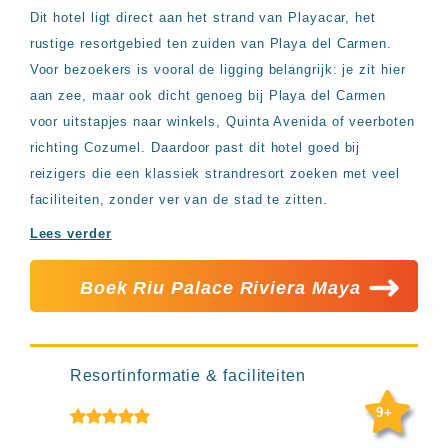
Hotels
Dit hotel ligt direct aan het strand van Playacar, het
&
rustige resortgebied ten zuiden van Playa del Carmen.
Resorts
Voor bezoekers is vooral de ligging belangrijk: je zit hier
RIU
TUI
aan zee, maar ook dicht genoeg bij Playa del Carmen
Blue
voor uitstapjes naar winkels, Quinta Avenida of veerboten
Populaire
richting Cozumel. Daardoor past dit hotel goed bij
type
reizigers die een klassiek strandresort zoeken met veel
hotels
faciliteiten, zonder ver van de stad te zitten.
Adults
only
Lees verder
all
inclusive
Boek Riu Palace Riviera Maya
resorts
Hotels
met
Italiaans
restaurant
Resortinformatie & faciliteiten
Hotels
met
9+
swim-