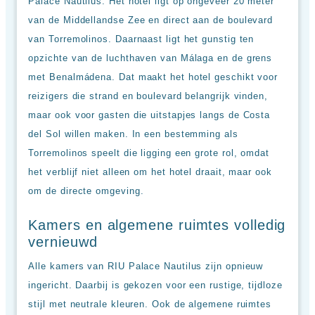
up
Palace Nautilus. Het hotel ligt op ongeveer 20 meter
kamer
van de Middellandse Zee en direct aan de boulevard
All
van Torremolinos. Daarnaast ligt het gunstig ten
inclusive
wellness
opzichte van de luchthaven van Málaga en de grens
hotels
met Benalmádena. Dat maakt het hotel geschikt voor
Alle
reizigers die strand en boulevard belangrijk vinden,
all-
inclusive
maar ook voor gasten die uitstapjes langs de Costa
resorts
del Sol willen maken. In een bestemming als
&
Torremolinos speelt die ligging een grote rol, omdat
hotels
het verblijf niet alleen om het hotel draait, maar ook
om de directe omgeving.
Kamers en algemene ruimtes volledig
vernieuwd
Alle kamers van RIU Palace Nautilus zijn opnieuw
ingericht. Daarbij is gekozen voor een rustige, tijdloze
stijl met neutrale kleuren. Ook de algemene ruimtes