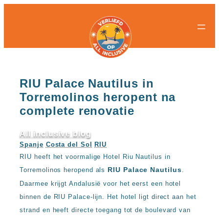
All-
All-
Ga
inclusive
inclusive
naar
bestemmingen
hotels
de
Populaire
Populaire
inhoud
landen
landen
Curacao
All
Egypte
inclusive
RIU Palace Nautilus in
Griekenland
resorts
Torremolinos heropent na
Mexico
Egypte
Nederland
All
complete renovatie
Spanje
inclusive
Turkije
hotels
All inclusive blog
Griekenland
Populaire
All
Spanje
Costa del Sol
RIU
bestemmingen
inclusive
RIU heeft het voormalige Hotel Riu Nautilus in
Antalya
resorts
RIU Palace Nautilus
Torremolinos heropend als
.
Gran
Mexico
Canaria
All
Daarmee krijgt Andalusië voor het eerst een hotel
Hurghada
inclusive
binnen de RIU Palace-lijn. Het hotel ligt direct aan het
Kreta
hotels
strand en heeft directe toegang tot de boulevard van
Mallorca
Spanje