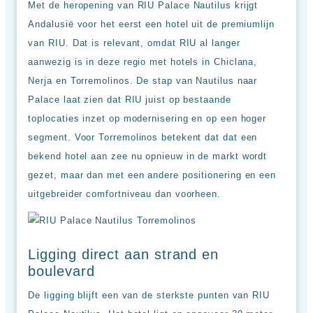
Met de heropening van RIU Palace Nautilus krijgt
Hotels
&
Andalusië voor het eerst een hotel uit de premiumlijn
Resorts
van RIU. Dat is relevant, omdat RIU al langer
RIU
aanwezig is in deze regio met hotels in Chiclana,
TUI
Blue
Nerja en Torremolinos. De stap van Nautilus naar
Populaire
Palace laat zien dat RIU juist op bestaande
type
toplocaties inzet op modernisering en op een hoger
hotels
segment. Voor Torremolinos betekent dat dat een
Adults
bekend hotel aan zee nu opnieuw in de markt wordt
only
all
gezet, maar dan met een andere positionering en een
inclusive
uitgebreider comfortniveau dan voorheen.
resorts
Hotels
met
Italiaans
Ligging direct aan strand en
restaurant
boulevard
Hotels
met
De ligging blijft een van de sterkste punten van RIU
swim-