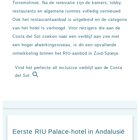
Sal
All
Torremolinos. Na de renovatie zijn de kamers, lobby,
Kaapverdie
inclusive
restaurants en algemene ruimtes volledig vernieuwd.
Tenerife
resorts
Ook het restaurantaanbod is uitgebreid en de categorie
All
Turkije
inclusive
van het hotel is verhoogd. Voor reizigers die aan de
Populaire
bestemmingen
Costa del Sol zoeken naar een verblijf aan zee met
hotels
Long
een hoger afwerkingsniveau, is dit een opvallende
Beach
ontwikkeling binnen het RIU-aanbod in Zuid-Spanje.
Alanya
RIU
Vind het perfecte all inclusive verblijf aan de Costa
Touareg
del Sol.
Servatur
Waikiki
Sindbad
Club
The
Ibiza
TwIIns
Populaire
hotelketens
Eerste RIU Palace-hotel in Andalusië
Melia