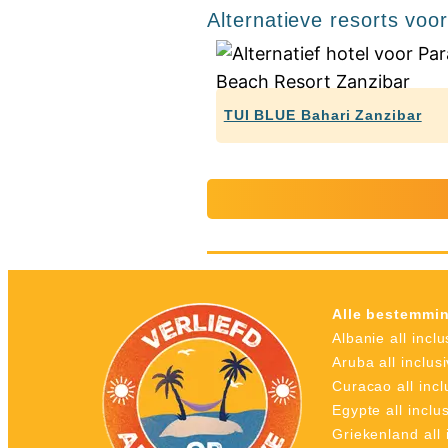
Alternatieve resorts voo
TUI BLUE Bahari Zanzibar
Alle bestemmi
Albanie all inclu
Aruba all inclus
Curacao all incl
Egypte all inclu
Griekenland all 