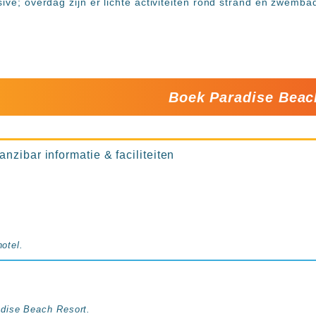
sive; overdag zijn er lichte activiteiten rond strand en zwemba
Boek Paradise Beac
zibar informatie & faciliteiten
hotel.
dise Beach Resort.