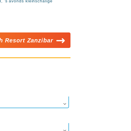
d, ’s avonds kleinschalige
h Resort Zanzibar