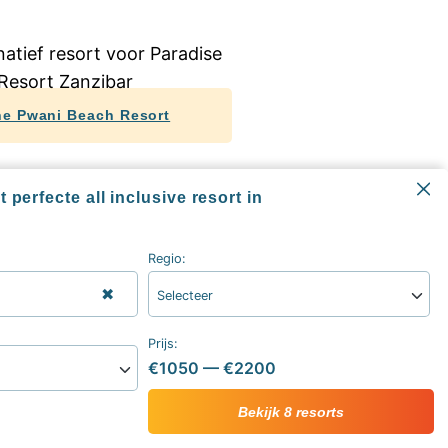
e Pwani Beach Resort
lusive hotels Zanzibar
 perfecte all inclusive resort in
Regio:
✖
Selecteer
Informatie
All inclusive blog
Prijs:
Alle all inclusive resorts & hotels
€1050
—
€2200
sive
Contact
ive vakantie
Over ons
Bekijk 8 resorts