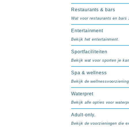
resorts
Hotels
Restaurants & bars
met
Wat voor restaurants en bars z
Italiaans
restaurant
Entertainment
Hotels
Bekijk het entertainment.
met
swim-
Sportfaciliteiten
up
Bekijk wat voor sporten je ka
kamer
All
Spa & wellness
inclusive
wellness
Bekijk de wellnessvoorziening
hotels
Waterpret
Alle
all-
Bekijk alle opties voor waterpr
inclusive
resorts
Adult-only.
&
Bekijk de voorzieningen die e
hotels