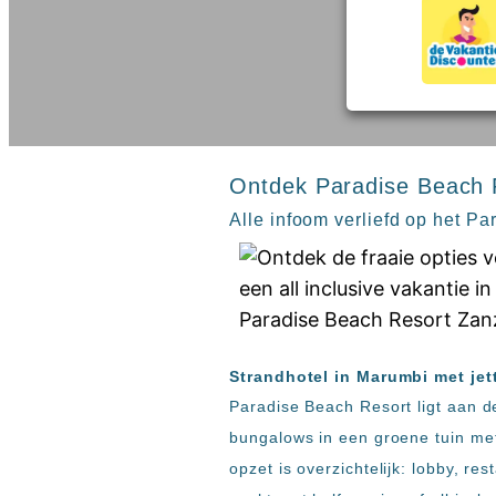
inclusive
Kreta
hotels
Mallorca
Spanje
Sal
All
Kaapverdie
inclusive
Tenerife
resorts
All
Turkije
inclusive
Ontdek Paradise Beach 
Populaire
bestemmingen
hotels
Alle infoom verliefd op het P
Zoeken
Long
Beach
Alanya
RIU
Touareg
Servatur
Strandhotel in Marumbi met jett
Waikiki
Paradise Beach Resort ligt aan d
Sindbad
bungalows in een groene tuin met
Club
opzet is overzichtelijk: lobby, re
The