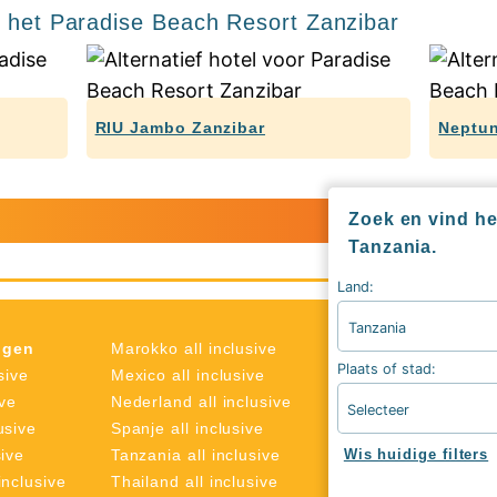
r het Paradise Beach Resort Zanzibar
RIU Jambo Zanzibar
Neptun
All inc
Zoek en vind het
Tanzania.
Land:
Tanzania
Type
ngen
Marokko all inclusive
Plaats of stad:
All inclusive cruises
sive
Mexico all inclusive
All inclusive hotels
ive
Nederland all inclusive
Selecteer
Last minute all inclu
usive
Spanje all inclusive
Goedkope all inclus
sive
Tanzania all inclusive
Wis huidige filters
inclusive
Thailand all inclusive