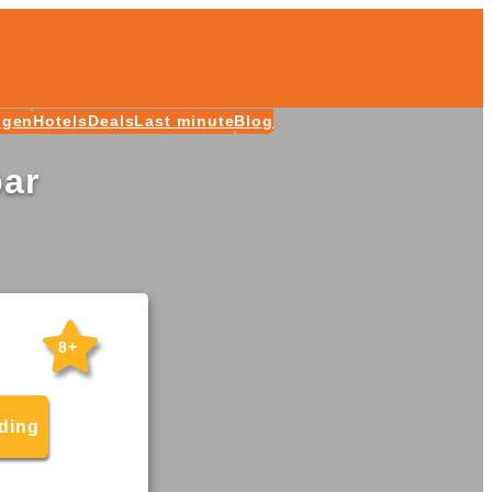
ngen
Hotels
Deals
Last minute
Blog
bar
8+
eding