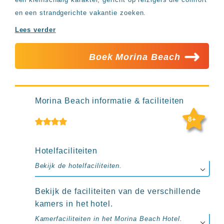
Hotels
en een strandgerichte vakantie zoeken.
&
Resorts
Lees verder
RIU
TUI
Blue
Boek Morina Beach
Populaire
type
hotels
Morina Beach informatie & faciliteiten
Adults
only
8+
all
inclusive
resorts
Hotelfaciliteiten
Hotels
met
Bekijk de hotelfaciliteiten.
Italiaans
restaurant
Bekijk de faciliteiten van de verschillende
Hotels
kamers in het hotel.
met
swim-
Kamerfaciliteiten in het Morina Beach Hotel.