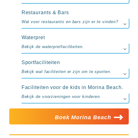
up
kamer
Restaurants & Bars
All
inclusive
Wat voor restaurants en bars zijn er te vinden?
wellness
hotels
Alle
Waterpret
all-
Bekijk de waterpretfaciliteiten.
inclusive
resorts
&
Sportfaciliteiten
hotels
Bekijk wat faciliteiten er zijn om te sporten.
Faciliteiten voor de kids in Morina Beach.
Bekijk de voorzieningen voor kinderen.
Boek Morina Beach