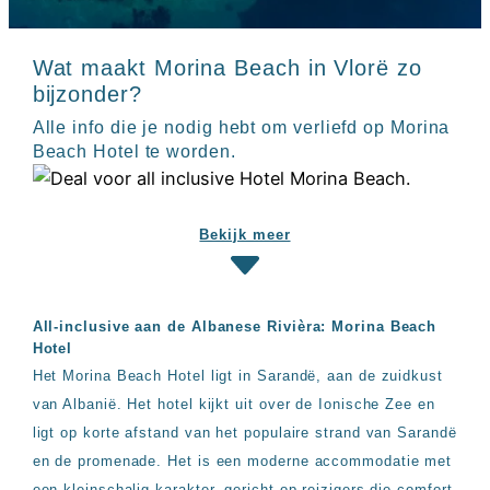
Sal
All
Kaapverdie
inclusive
Tenerife
resorts
Wat maakt Morina Beach in Vlorë zo
All
Turkije
bijzonder?
inclusive
Populaire
bestemmingen
Alle info die je nodig hebt om verliefd op Morina
hotels
Beach Hotel te worden.
Long
Beach
Alanya
RIU
Bekijk meer
Touareg
Servatur
Waikiki
Sindbad
All-inclusive aan de Albanese Rivièra: Morina Beach
Club
Hotel
The
Ibiza
Het Morina Beach Hotel ligt in Sarandë, aan de zuidkust
TwIIns
van Albanië. Het hotel kijkt uit over de Ionische Zee en
Populaire
ligt op korte afstand van het populaire strand van Sarandë
hotelketens
en de promenade. Het is een moderne accommodatie met
Melia
een kleinschalig karakter, gericht op reizigers die comfort