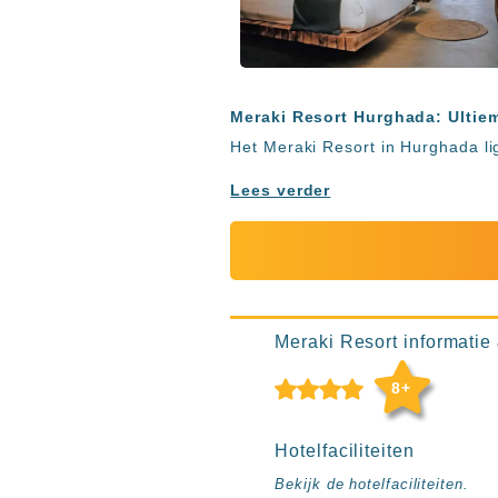
Ibiza
TwIIns
Populaire
hotelketens
Meraki Resort Hurghada: Ultiem
Melia
Het Meraki Resort in Hurghada lig
Hotels
&
Lees verder
Resorts
RIU
TUI
Blue
Populaire
Meraki Resort informatie &
type
hotels
8+
Adults
only
Hotelfaciliteiten
all
inclusive
Bekijk de hotelfaciliteiten.