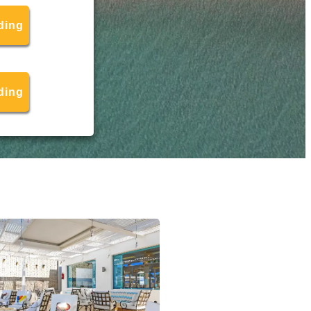
ding
ding