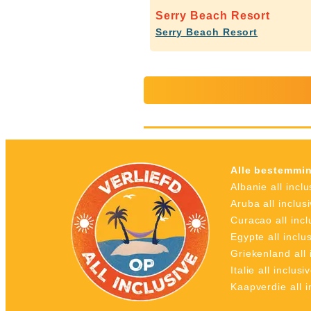
Serry Beach Resort
Serry Beach Resort
Alle bestemmi
Albanie all inclu
Aruba all inclus
Curacao all incl
Egypte all inclu
Griekenland all 
Italie all inclusi
Kaapverdie all i