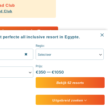
ad Club
d Club
usive resorts in Egypte
 perfecte all inclusive resort in Egypte.
Regio:
✖
Selecteer
Informatie
All inclusive blog
Prijs:
Alle all inclusive resorts & hotels
€350
—
€1050
sive
Contact
ive vakantie
Over ons
Bekijk 62 resorts
Uitgebreid zoeken