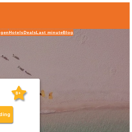
ngen
Hotels
Deals
Last minute
Blog
8+
eding