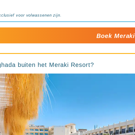
xclusief voor volwassenen zijn.
Boek Merak
rghada buiten het Meraki Resort?