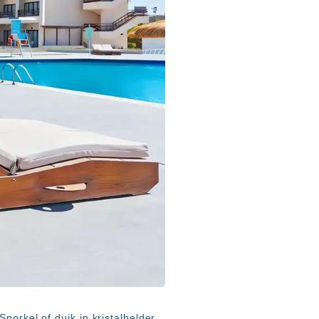
norkel of duik in kristalhelder