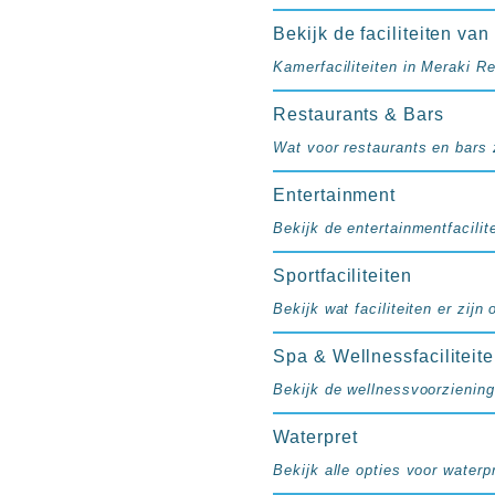
resorts
Hotels
Bekijk de faciliteiten va
met
Kamerfaciliteiten in Meraki R
Italiaans
restaurant
Restaurants & Bars
Hotels
Wat voor restaurants en bars z
met
swim-
Entertainment
up
Bekijk de entertainmentfacilite
kamer
All
Sportfaciliteiten
inclusive
Bekijk wat faciliteiten er zijn
wellness
hotels
Spa & Wellnessfaciliteit
Alle
all-
Bekijk de wellnessvoorziening
inclusive
Waterpret
resorts
&
Bekijk alle opties voor waterpr
hotels